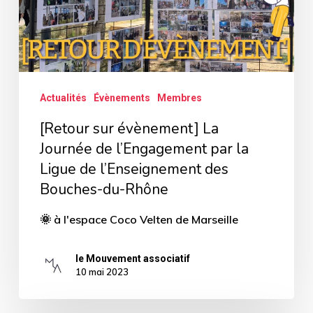
l’Engagement
par
la
Ligue
Actualités
Évènements
Membres
de
[Retour sur évènement] La
l’Enseignement
Journée de l’Engagement par la
des
Ligue de l’Enseignement des
Bouches-
Bouches-du-Rhône
du-
🌞 à l'espace Coco Velten de Marseille
Rhône
le Mouvement associatif
10 mai 2023