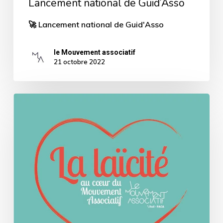
Lancement national de Guid’Asso
🚀 Lancement national de Guid'Asso
le Mouvement associatif
21 octobre 2022
La
Laïcité
au
cœur
du
Mouvement
associatif
PACA,