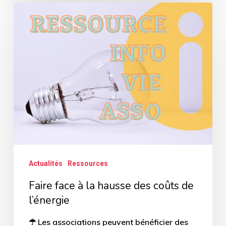
Faire
face
à
la
hausse
des
coûts
de
l’énergie
Actualités
Ressources
Faire face à la hausse des coûts de
l’énergie
☂ Les associations peuvent bénéficier des