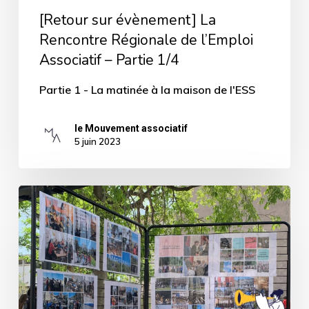
Partie
[Retour sur évènement] La
1/4
Rencontre Régionale de l’Emploi
Associatif – Partie 1/4
Partie 1 - La matinée à la maison de l'ESS
le Mouvement associatif
5 juin 2023
[Retour
sur
évènement]
La
Journée
de