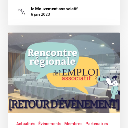
le Mouvement associatif
6 juin 2023
[Retour
sur
évènement]
La
Rencontre
Régionale
de
l’Emploi
Associatif
–
Actualités
Évènements
Membres
Partenaires