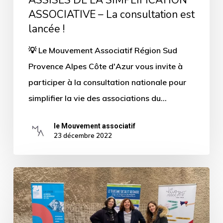
est
ASSOCIATIVE – La consultation est
lancée
lancée !
!
💡 Le Mouvement Associatif Région Sud
Provence Alpes Côte d'Azur vous invite à
participer à la consultation nationale pour
simplifier la vie des associations du…
le Mouvement associatif
23 décembre 2022
Le
forum
de
l’emploi