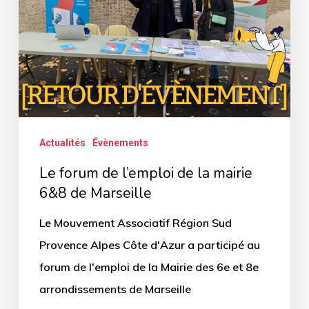
de
la
mairie
6&8
de
Marseille
Actualités
Évènements
Le forum de l’emploi de la mairie
6&8 de Marseille
Le Mouvement Associatif Région Sud
Provence Alpes Côte d'Azur a participé au
forum de l'emploi de la Mairie des 6e et 8e
arrondissements de Marseille