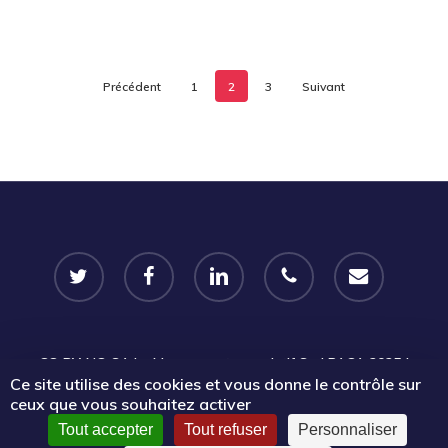
Précédent
1
2
3
Suivant
twitter
facebook
linkedin
phone
email
CC-BY-NC-SA
Le Mouvement associatif Sud PACA 2025 |
Ce site utilise des cookies et vous donne le contrôle sur
Certains droits réservés |
Mentions légales
|
Politique de
ceux que vous souhaitez activer
confidentialité
Tout accepter
Tout refuser
Personnaliser