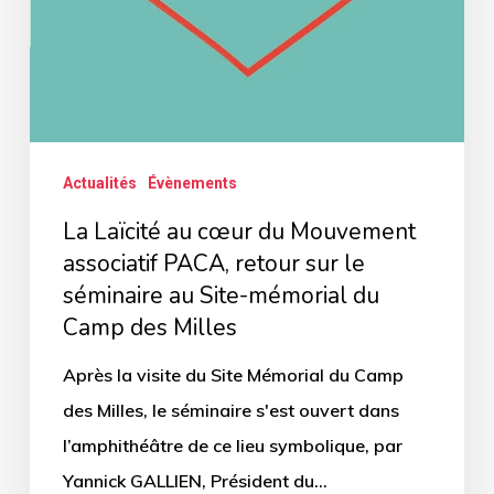
retour
sur
le
séminaire
au
Actualités
Évènements
Site-
mémorial
La Laïcité au cœur du Mouvement
du
associatif PACA, retour sur le
séminaire au Site-mémorial du
Camp
Camp des Milles
des
Milles
Après la visite du Site Mémorial du Camp
des Milles, le séminaire s'est ouvert dans
l’amphithéâtre de ce lieu symbolique, par
Yannick GALLIEN, Président du…