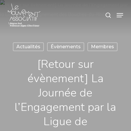
Skip
Panneau de gestion des cookies
Menu
search
to
main
content
Actualités
Évènements
Membres
[Retour sur
évènement] La
Journée de
l’Engagement par la
Ligue de