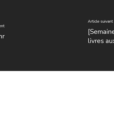
Article suivant
ent
[Semaine
hr
livres au