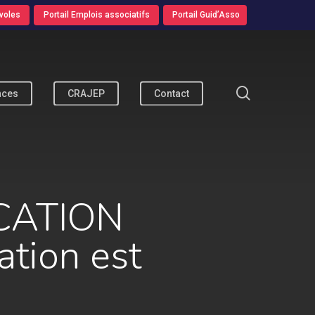
voles
Portail Emplois associatifs
Portail Guid’Asso
search
nces
CRAJEP
Contact
ICATION
tion est