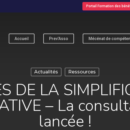
Portail Formation des béné
Accueil
Prev’Asso
Mécénat de compéte
pour fermer
Actualités
Ressources
S DE LA SIMPLIF
TIVE – La consulta
lancée !