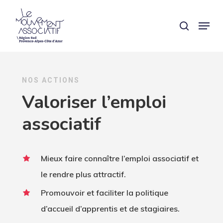
Skip
Panneau de gestion des cookies
Menu
search
to
main
content
NOS ACTIONS
Valoriser l’emploi
associatif
Mieux faire connaître l’emploi associatif et
le rendre plus attractif.
Promouvoir et faciliter la politique
d’accueil d’apprentis et de stagiaires.