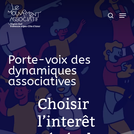
Skip
Panneau de gestion des cookies
Menu
search
to
main
content
Porte-voix des
dynamiques
associatives