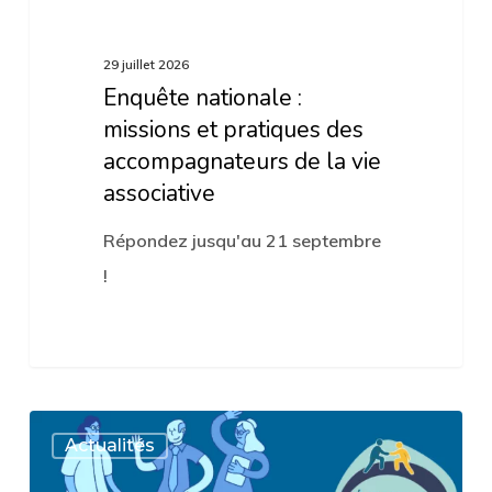
la
vie
29 juillet 2026
associative
Enquête nationale :
missions et pratiques des
accompagnateurs de la vie
associative
Répondez jusqu'au 21 septembre
!
Retour
Actualités
sur