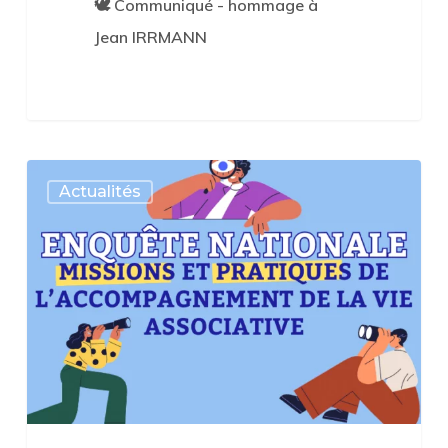
🕊 Communiqué - hommage à
Jean IRRMANN
Enquête
Actualités
nationale
:
missions
et
pratiques
des
accompagnateurs
de