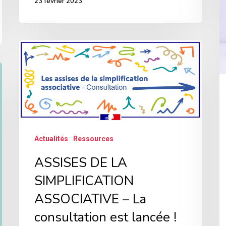
23 février 2023
h
d
ASSISES
c
DE
d
LA
l
SIMPLIFICATION
ASSOCIATIVE
–
Actualités
Ressources
La
ASSISES DE LA
consultation
SIMPLIFICATION
est
lancée
ASSOCIATIVE – La
!
consultation est lancée !