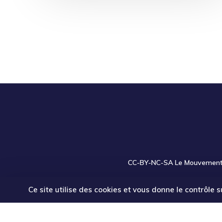
[Appel
à
projet]
Fonds
D’aide
Aux
Jeunes
Actions
Collectives
Actualités
Ressources
5
[Appel à projet] Fonds
CC-BY-NC-SA
Le Mouvement a
D’aide Aux Jeunes
Ce site utilise des cookies et vous donne le contrôle 
Actions Collectives 5