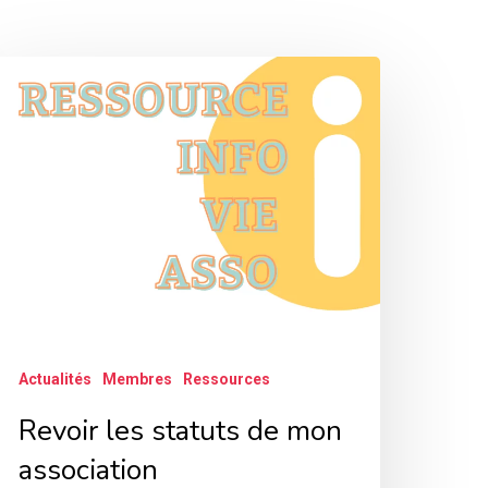
evoir
es
tatuts
e
on
ssociation
Actualités
Membres
Ressources
Revoir les statuts de mon
association