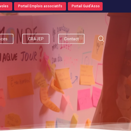
voles
Portail Emplois associatifs
Portail Guid’Asso
search
nces
CRAJEP
Contact