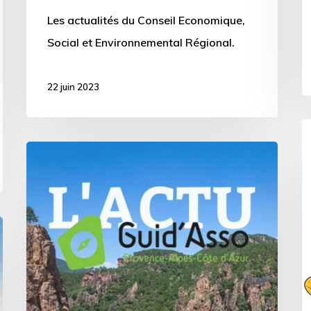
Les actualités du Conseil Economique,
Social et Environnemental Régional.
22 juin 2023
L
La
a
co-
f
animation
à
Guid’Asso
l’
en
Provence
Alpes
Côte