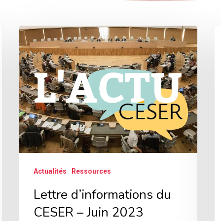
Lettre
R
d’informations
l
du
s
CESER
d
–
m
Juin
a
2023
Actualités
Ressources
Lettre d’informations du
CESER – Juin 2023