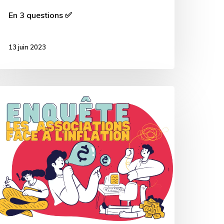
En 3 questions ✅
13 juin 2023
es
ssociations
ace
inflation