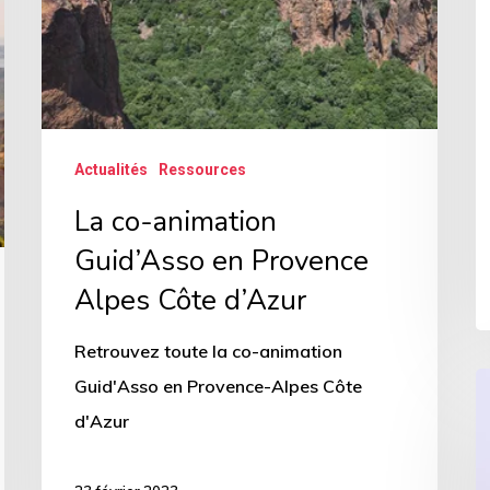
d’Azur
Actualités
Ressources
La co-animation
Guid’Asso en Provence
Alpes Côte d’Azur
Retrouvez toute la co-animation
F
Guid'Asso en Provence-Alpes Côte
f
d'Azur
à
l