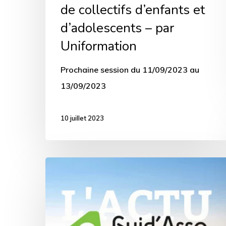
–
de collectifs d’enfants et
par
d’adolescents – par
Uniformation
Uniformation
Prochaine session du 11/09/2023 au
13/09/2023
10 juillet 2023
Rejoignez
le
réseau
Guid’Asso