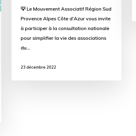
💡 Le Mouvement Associatif Région Sud
Provence Alpes Côte d'Azur vous invite
à participer à la consultation nationale
P
pour simplifier la vie des associations
d
du…
l
lo
23 décembre 2022
v
à
s
Vie
l
associative
b
–
e
Campagne
s
2024