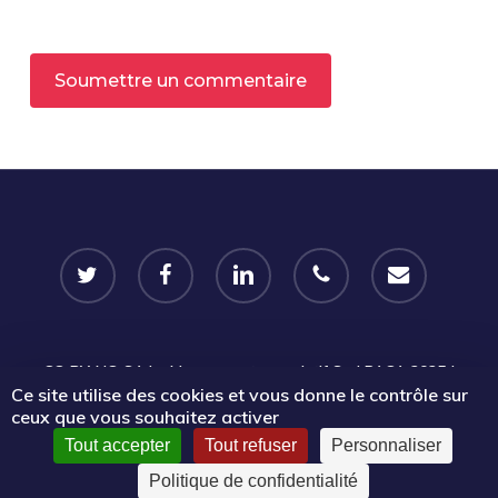
Alternative:
twitter
facebook
linkedin
phone
email
CC-BY-NC-SA
Le Mouvement associatif Sud PACA 2025 |
Ce site utilise des cookies et vous donne le contrôle sur
Certains droits réservés |
Mentions légales
|
Politique de
ceux que vous souhaitez activer
confidentialité
Tout accepter
Tout refuser
Personnaliser
Politique de confidentialité