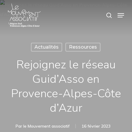
Skip
Panneau de gestion des cookies
Menu
search
to
main
content
Actualités
Ressources
Rejoignez le réseau
Guid’Asso en
Provence-Alpes-Côte
d’Azur
Par
le Mouvement associatif
16 février 2023