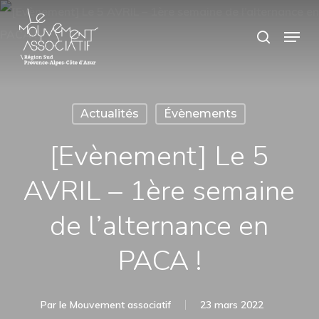
Skip
Panneau de gestion des cookies
Menu
search
to
main
content
Actualités
Évènements
[Evènement] Le 5
AVRIL – 1ère semaine
de l’alternance en
PACA !
Par
le Mouvement associatif
23 mars 2022