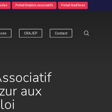
voles
Portail Emplois associatifs
Portail Guid’Asso
search
nces
CRAJEP
Contact
sociatif
zur aux
loi