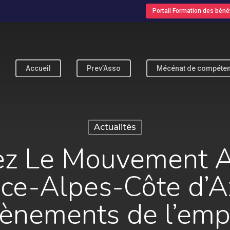
Portail Formation des béné
Accueil
Prev’Asso
Mécénat de compéte
pour fermer
Actualités
ez Le Mouvement As
ce-Alpes-Côte d’A
ènements de l’emp