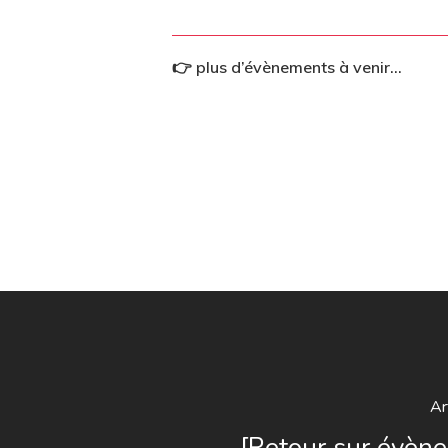
👉 plus d’évènements à venir…
Ar
[Retour sur évèn