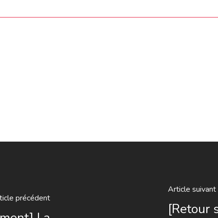
Article suivant
ticle précédent
[Retour 
ement] La