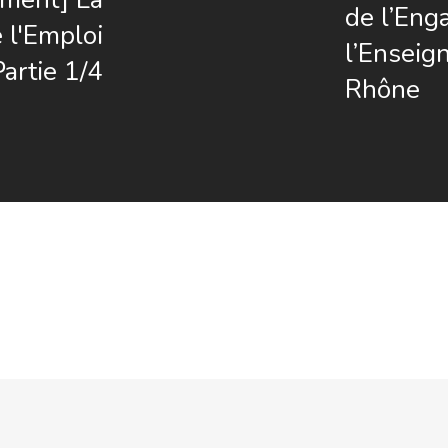
de l’Eng
 l'Emploi
l’Ensei
Partie 1/4
Rhône