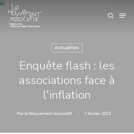
Skip
Panneau de gestion des cookies
Menu
search
to
main
content
Actualités
Enquête flash : les
associations face à
l’inflation
Par
le Mouvement associatif
7 février 2023