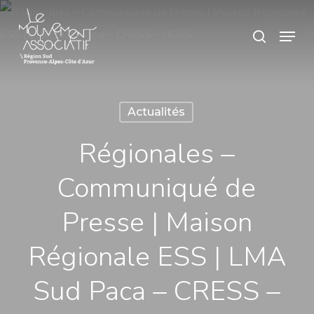
Skip
Panneau de gestion des cookies
Menu
search
to
main
content
Actualités
Régionales –
Communiqué de
Presse | Maison
Régionale ESS | LMA
Sud Paca – CRESS –