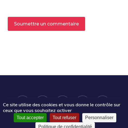
Alternative:
twitter
facebook
linkedin
phone
email
Ce site utilise des cookies et vous donne le contrôle sur
ceux que vous souhaitez activer
Tout accepter
Tout refuser
Personnaliser
Politique de confidentialité
CC-BY-NC-SA
Le Mouvement associatif Sud PACA 2025 |