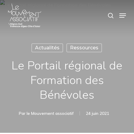
Skip
Panneau de gestion des cookies
Menu
search
to
main
content
Actualités
Ressources
Le Portail régional de
Formation des
Bénévoles
Par
le Mouvement associatif
24 juin 2021