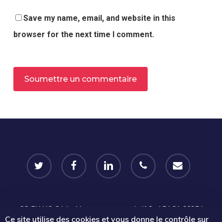
Save my name, email, and website in this
browser for the next time I comment.
Alternative:
twitter
facebook
linkedin
phone
email
CC-BY-NC-SA
Le Mouvement associatif Sud PACA 2025 |
Ce site utilise des cookies et vous donne le contrôle sur
Certains droits réservés |
Mentions légales
|
Politique de