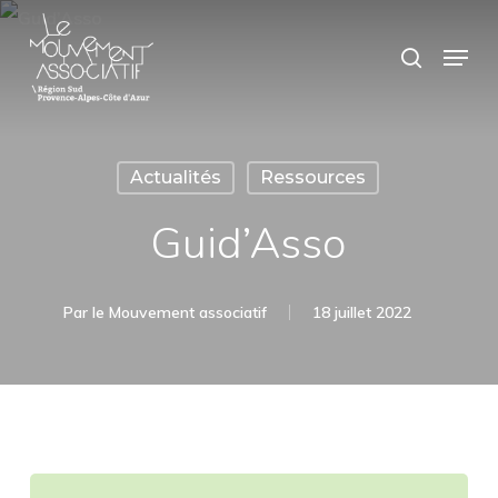
Skip
Panneau de gestion des cookies
Menu
search
to
main
content
Actualités
Ressources
Guid’Asso
Par
le Mouvement associatif
18 juillet 2022