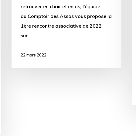
le
retrouver en chair et en os, l’équipe
6
du Comptoir des Assos vous propose la
av
1ère rencontre associative de 2022
à
sur…
1
22 mars 2022