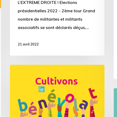
L’EXTREME DROITE ! Elections
l
présidentielles 2022 - 2ème tour Grand
M
nombre de militantes et militants
E
associatifs se sont déclarés déçus,…
à
M
21 avril 2022
[Evènement]
Le
2
[
AVRIL
L
–
L
Cultivons