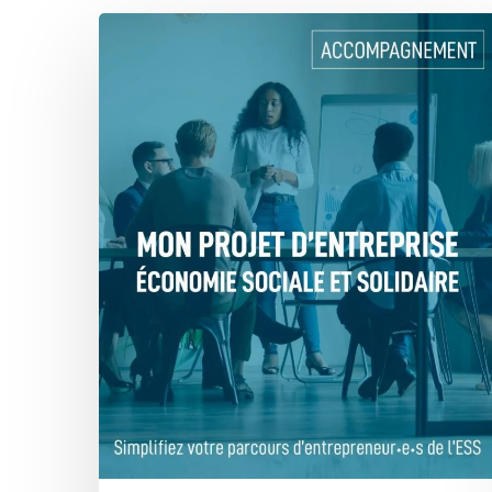
MPE
ESS
–
le
nouveau
service
d’accompagnement
des
porteuses
et
porteurs
de
projet
d’entreprise