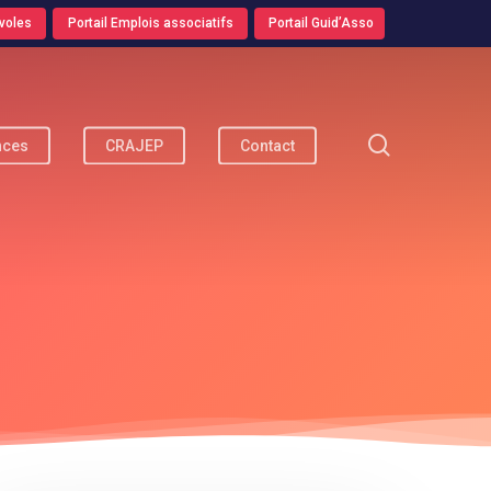
voles
Portail Emplois associatifs
Portail Guid’Asso
search
nces
CRAJEP
Contact