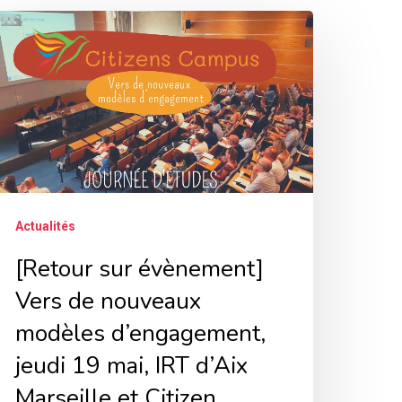
Retour
ur
vènement]
ers
e
ouveaux
odèles
’engagement,
Actualités
eudi
[Retour sur évènement]
9
Vers de nouveaux
ai,
modèles d’engagement,
RT
jeudi 19 mai, IRT d’Aix
’Aix
Marseille et Citizen
arseille