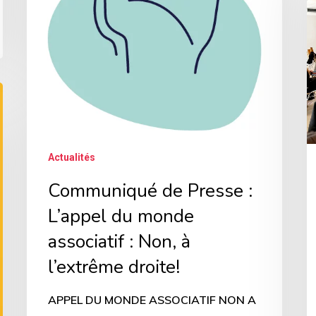
é
monde
M
associatif
5
:
av
Non,
M
à
s
l’extrême
l
droite!
Actualités
P
Communiqué de Presse :
e
L’appel du monde
a
d
associatif : Non, à
s
l’extrême droite!
e
APPEL DU MONDE ASSOCIATIF NON A
à