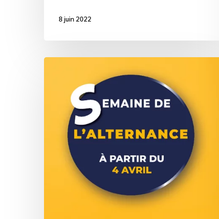
8 juin 2022
[Evènement]
Le
5
AVRIL
–
1ère
semaine
de
l’alternance
en