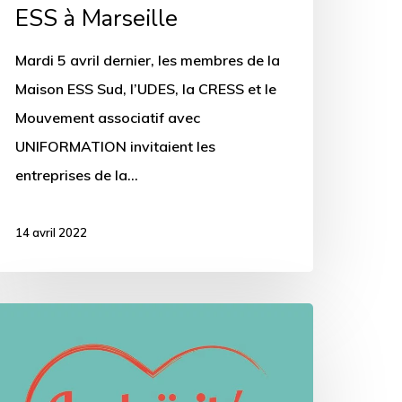
a
ESS à Marseille
aison
Mardi 5 avril dernier, les membres de la
SS
Maison ESS Sud, l’UDES, la CRESS et le
Mouvement associatif avec
arseille
UNIFORMATION invitaient les
entreprises de la…
14 avril 2022
Evènement]
a
aïcité