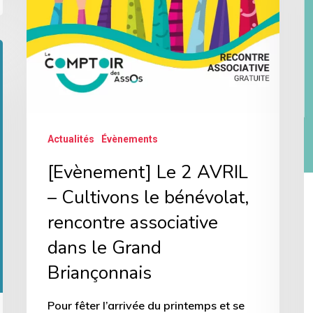
a
le
c
bénévolat,
d
rencontre
M
associative
a
dans
P
le
s
Grand
Actualités
Évènements
a
Briançonnais
[Evènement] Le 2 AVRIL
S
– Cultivons le bénévolat,
m
rencontre associative
d
dans le Grand
C
Briançonnais
d
M
Pour fêter l’arrivée du printemps et se