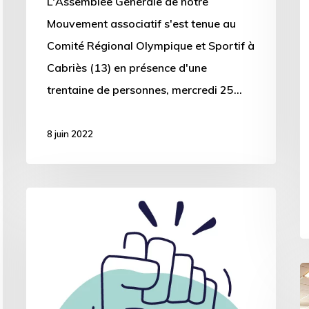
L'Assemblée Générale de notre
e
Mouvement associatif s'est tenue au
C
Comité Régional Olympique et Sportif à
C
Cabriès (13) en présence d'une
trentaine de personnes, mercredi 25…
8 juin 2022
Communiqué
de
Presse
:
[
L’appel
s
du