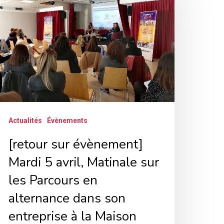
vènement]
ardi
ril,
atinale
ur
es
arcours
Actualités
Évènements
n
[retour sur évènement]
lternance
Mardi 5 avril, Matinale sur
ans
les Parcours en
on
alternance dans son
ntreprise
entreprise à la Maison