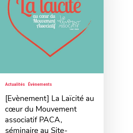
u
œur
u
ouvement
ssociatif
ACA,
éminaire
u
ite-
Actualités
Évènements
émorial
u
[Evènement] La Laïcité au
amp
cœur du Mouvement
es
associatif PACA,
illes
séminaire au Site-