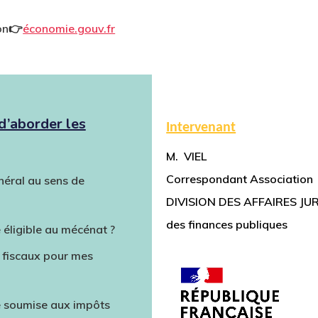
ion👉
économie.gouv.fr
d’aborder les
Intervenant
M. VIEL
Correspondant Association
énéral au sens de
DIVISION DES AFFAIRES JURI
des finances publiques
 éligible au mécénat ?
s fiscaux pour mes
e soumise aux impôts