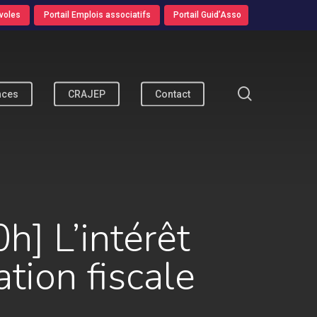
voles
Portail Emplois associatifs
Portail Guid’Asso
search
nces
CRAJEP
Contact
] L’intérêt
tion fiscale