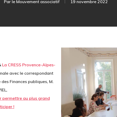
Par
le Mouvement associatif
19 novembre 2022
&
La CRESS Provence-Alpes-
inale avec le correspondant
e des Finances publiques, M.
IEL,
ur permettre au plus grand
iciper !