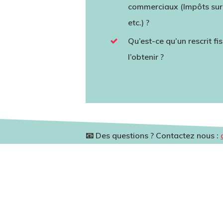
commerciaux (Impôts sur 
etc.) ?
Qu’est-ce qu’un rescrit f
l’obtenir ?
📧 Des questions ? Contactez nous :