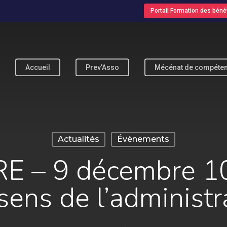
Portail Formation des béné
Accueil
Prev’Asso
Mécénat de compéte
pour fermer
Actualités
Évènements
 – 9 décembre 10h
sens de l’administra