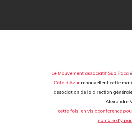
Le Mouvement associatif Sud Paca
Côte d’Azur
renouvellent cette mat
association de la direction général
Alexandre V
cette fois, en visioconférence po
nombre d’y part