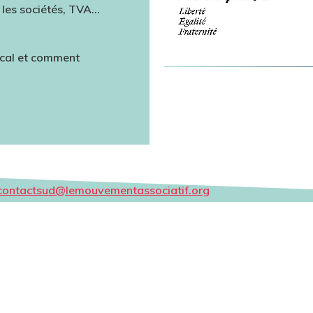
les sociétés, TVA…
iscal et comment
contactsud@lemouvementassociatif.org