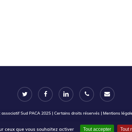
twitter
facebook
linkedin
phone
email
ssociatif Sud PACA 2025 | Certains droits réservés |
Mentions légal
sur ceux que vous souhaitez activer
Tout accepter
Tout 