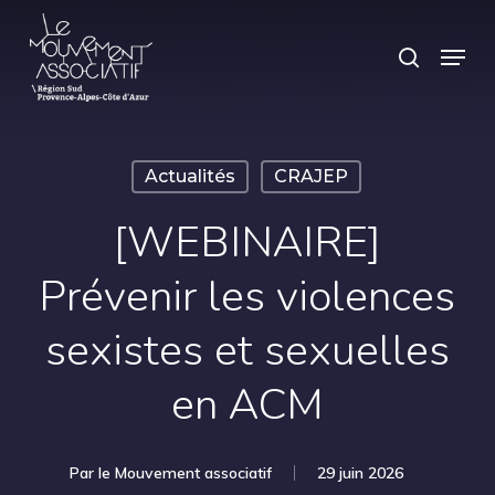
Skip
Panneau de gestion des cookies
Menu
search
to
main
content
Actualités
CRAJEP
[WEBINAIRE]
Prévenir les violences
sexistes et sexuelles
en ACM
Par
le Mouvement associatif
29 juin 2026