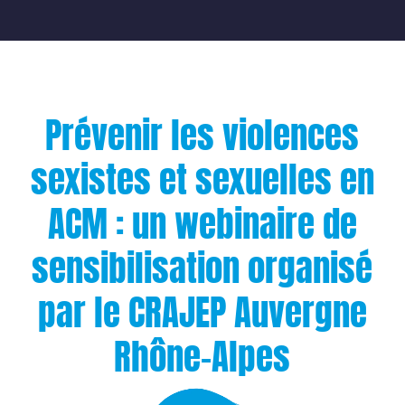
Prévenir les violences
sexistes et sexuelles en
ACM : un webinaire de
sensibilisation organisé
par le CRAJEP Auvergne
Rhône-Alpes