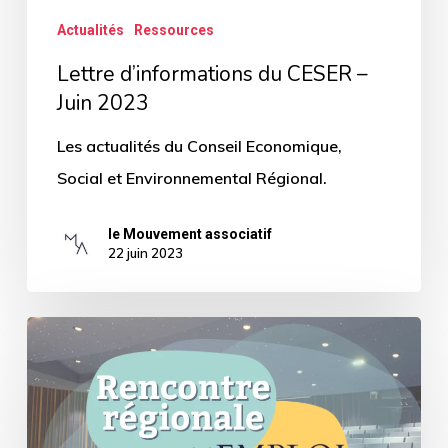
Actualités
Ressources
Lettre d’informations du CESER –
Juin 2023
Les actualités du Conseil Economique,
Social et Environnemental Régional.
le Mouvement associatif
22 juin 2023
[Retour
sur
évènement]
La