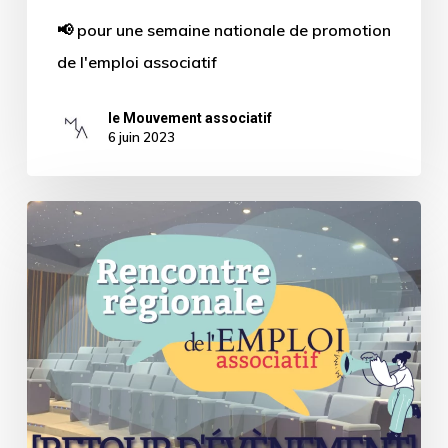
📢 pour une semaine nationale de promotion
de l'emploi associatif
le Mouvement associatif
6 juin 2023
[Retour
sur
évènement]
La
Rencontre
Régionale
de
l’Emploi