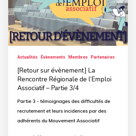
Rencontre
Régionale
de
l’Emploi
Associatif
–
Actualités
Évènements
Membres
Partenaires
Partie
[Retour sur évènement] La
3/4
Rencontre Régionale de l’Emploi
Associatif – Partie 3/4
Partie 3 - témoignages des difficultés de
recrutement et leurs incidences par des
adhérents du Mouvement Associatif