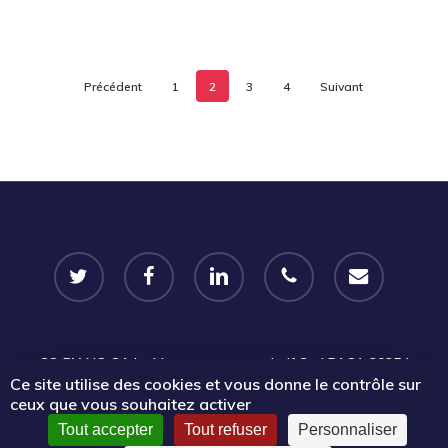
Précédent
1
2
3
4
Suivant
twitter
facebook
linkedin
phone
email
CC-BY-NC-SA
Le Mouvement associatif Sud PACA 2025 |
Ce site utilise des cookies et vous donne le contrôle sur
Certains droits réservés |
Mentions légales
|
Politique de
ceux que vous souhaitez activer
confidentialité
Tout accepter
Tout refuser
Personnaliser