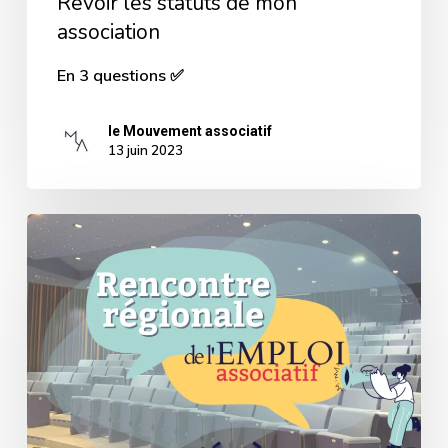
Revoir les statuts de mon
association
En 3 questions ✅
le Mouvement associatif
13 juin 2023
[Retour
sur
évènement]
La
Rencontre
Régionale
de