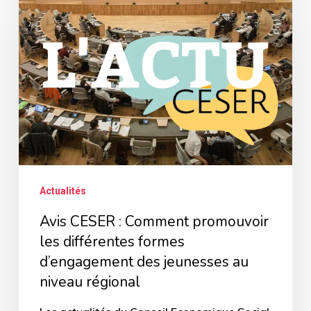
CESER
:
Comment
promouvoir
les
différentes
formes
d’engagement
des
Actualités
jeunesses
Avis CESER : Comment promouvoir
au
les différentes formes
niveau
d’engagement des jeunesses au
régional
niveau régional