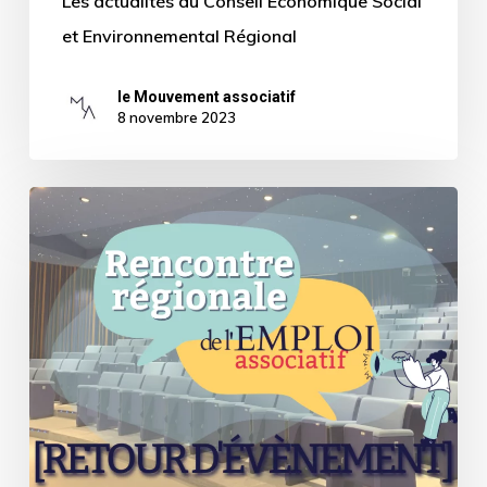
Les actualités du Conseil Economique Social
et Environnemental Régional
le Mouvement associatif
8 novembre 2023
[Retour
sur
évènement]
La
Rencontre
Régionale
de
l’Emploi
Associatif