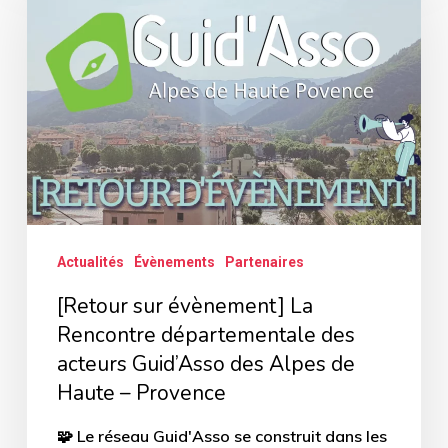
évènement]
La
Rencontre
départementale
des
acteurs
Guid’Asso
des
Actualités
Évènements
Partenaires
Alpes
[Retour sur évènement] La
de
Rencontre départementale des
Haute
acteurs Guid’Asso des Alpes de
–
Haute – Provence
Provence
🧩 Le réseau Guid'Asso se construit dans les