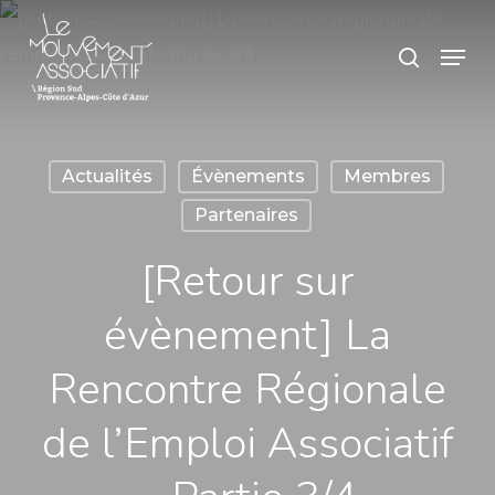
Skip
Panneau de gestion des cookies
Menu
search
to
main
content
Actualités
Évènements
Membres
Partenaires
[Retour sur
évènement] La
Rencontre Régionale
de l’Emploi Associatif