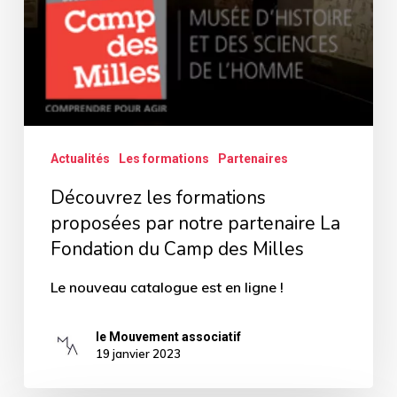
Fondation
du
Camp
des
Milles
Actualités
Les formations
Partenaires
Découvrez les formations
proposées par notre partenaire La
Fondation du Camp des Milles
Le nouveau catalogue est en ligne !
le Mouvement associatif
19 janvier 2023