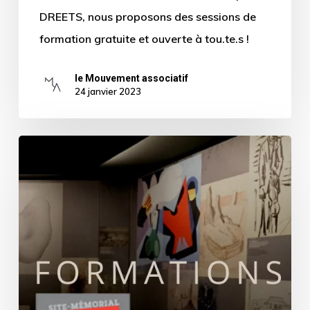
DREETS, nous proposons des sessions de
formation gratuite et ouverte à tou.te.s !
le Mouvement associatif
24 janvier 2023
Découvrez
les
formations
proposées
par
notre
partenaire
La