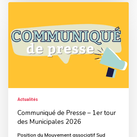
Communiqué
de
Presse
–
1er
tour
des
Municipales
2026
Actualités
Communiqué de Presse – 1er tour
des Municipales 2026
Position du Mouvement associatif Sud