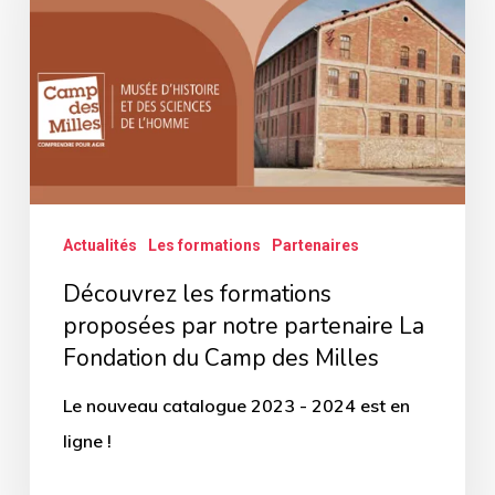
proposées
par
notre
partenaire
La
Fondation
du
Actualités
Les formations
Partenaires
Camp
Découvrez les formations
des
proposées par notre partenaire La
Milles
Fondation du Camp des Milles
Le nouveau catalogue 2023 - 2024 est en
ligne !