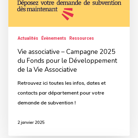
Fonds
pour
le
Développement
Actualités
Évènements
Ressources
de
Vie associative – Campagne 2025
la
du Fonds pour le Développement
Vie
de la Vie Associative
Associative
Retrouvez ici toutes les infos, dates et
contacts par département pour votre
demande de subvention !
2 janvier 2025