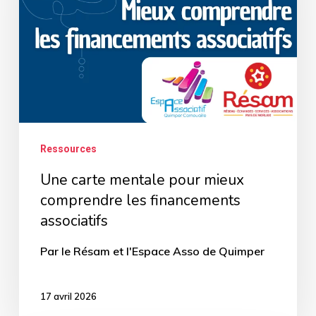
pour
mieux
comprendre
les
financements
associatifs
Ressources
Une carte mentale pour mieux
comprendre les financements
associatifs
Par le Résam et l'Espace Asso de Quimper
17 avril 2026