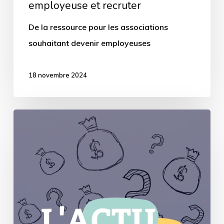
employeuse et recruter
De la ressource pour les associations
souhaitant devenir employeuses
18 novembre 2024
Renforcer
le
financement
des
associations
:
une