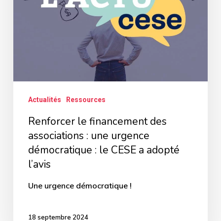
urgence
démocratique
:
le
CESE
a
adopté
Actualités
Ressources
l’avis
Renforcer le financement des
associations : une urgence
démocratique : le CESE a adopté
l’avis
Une urgence démocratique !
18 septembre 2024