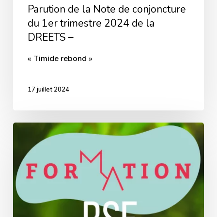
Parution de la Note de conjoncture
de
du 1er trimestre 2024 de la
la
DREETS –
DREETS
« Timide rebond »
–
17 juillet 2024
FORMATION
|
RSE
Responsabilité
sociétale
et