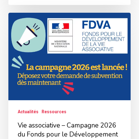
Vie
associative
–
Campagne
2026
du
Fonds
pour
le
Développement
Actualités
Ressources
de
Vie associative – Campagne 2026
la
du Fonds pour le Développement
Vie