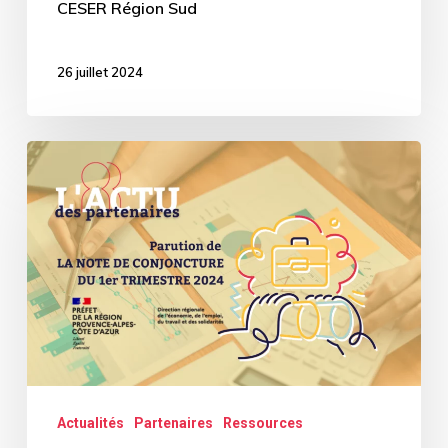
CESER Région Sud
26 juillet 2024
Parution
de
la
Note
de
conjoncture
du
1er
trimestre
Actualités
Partenaires
Ressources
2024