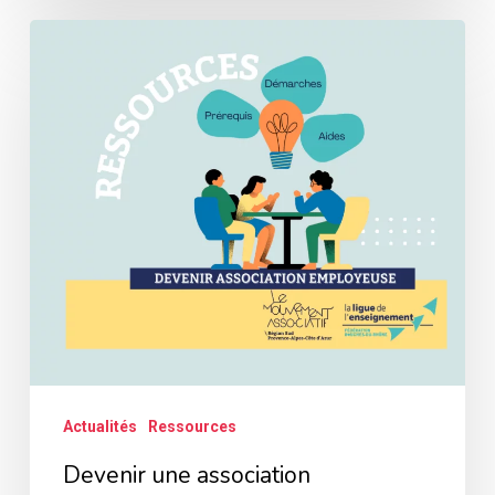
Devenir
une
association
employeuse
et
recruter
Actualités
Ressources
Devenir une association