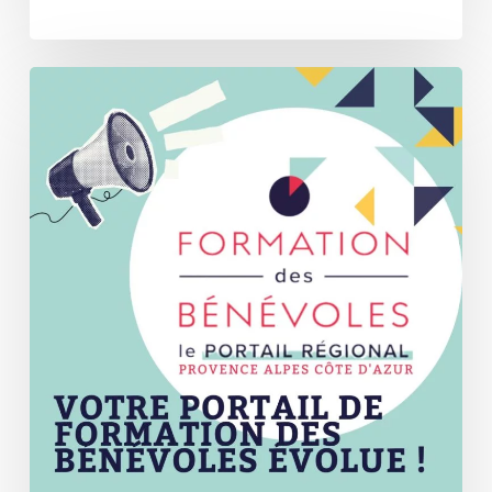
NOUVEAU
:
le
Portail
régional
de
Formation
des
Bénévoles
se
refait
une