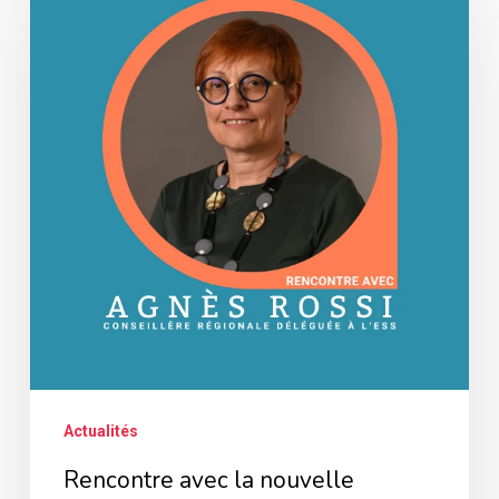
avec
la
nouvelle
conseillère
régionale
déléguée
à
l’ESS
Actualités
Rencontre avec la nouvelle