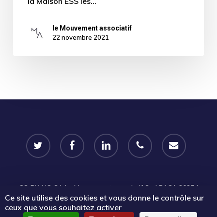
la Maison ESS les…
le Mouvement associatif
22 novembre 2021
twitter
facebook
linkedin
phone
email
CC-BY-NC-SA
Le Mouvement associatif Sud PACA 2025 |
Ce site utilise des cookies et vous donne le contrôle sur
Certains droits réservés |
Mentions légales
|
Politique de
ceux que vous souhaitez activer
confidentialité