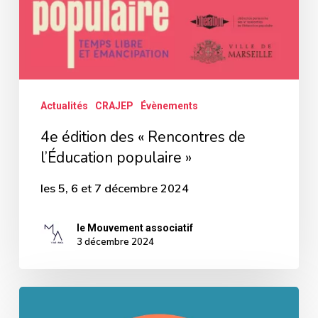
l’Éducation
populaire »
Actualités
CRAJEP
Évènements
4e édition des « Rencontres de
l’Éducation populaire »
les 5, 6 et 7 décembre 2024
le Mouvement associatif
3 décembre 2024
Rencontre