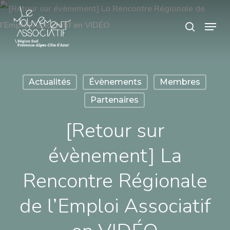
Skip
Panneau de gestion des cookies
Menu
search
to
main
content
Actualités
Évènements
Membres
Partenaires
[Retour sur
évènement] La
Rencontre Régionale
de l’Emploi Associatif