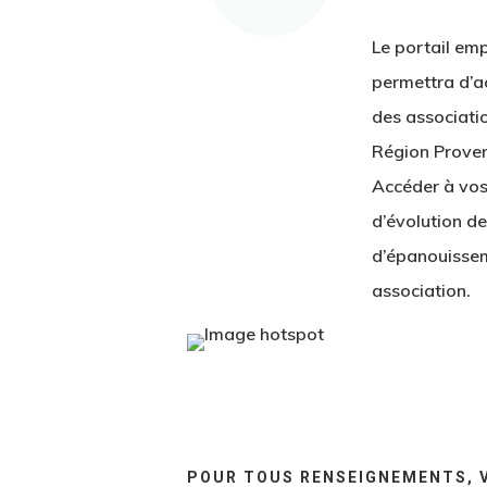
Le portail emp
permettra d’a
des associati
Région Proven
Accéder à vos
d’évolution de
d’épanouissem
association.
1
2
3
4
5
6
7
POUR TOUS RENSEIGNEMENTS, V