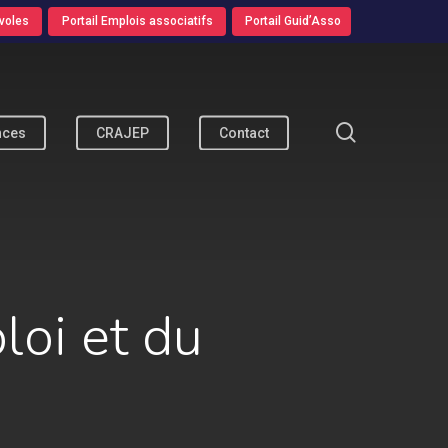
voles
Portail Emplois associatifs
Portail Guid’Asso
search
nces
CRAJEP
Contact
loi et du