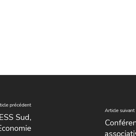
ticle précédent
Article suivant
 ESS Sud,
Conféren
'Economie
associati