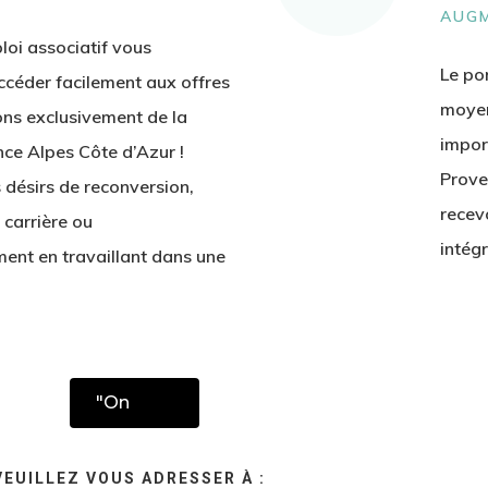
AUGM
loi associatif vous
Le po
ccéder facilement aux offres
moyen
ons exclusivement de la
impor
ce Alpes Côte d’Azur !
Prove
 désirs de reconversion,
recev
 carrière ou
intég
ent en travaillant dans une
"On
EUILLEZ VOUS ADRESSER À :