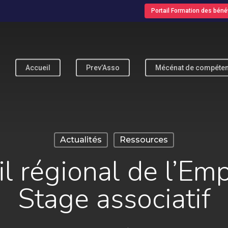
Portail Formation des béné
Accueil
Prev’Asso
Mécénat de compéte
pour fermer
Actualités
Ressources
il régional de l’Emp
Stage associatif