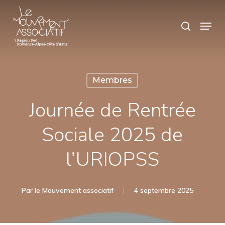
Skip
Panneau de gestion des cookies
Menu
search
to
main
content
Membres
Journée de Rentrée
Sociale 2025 de
l’URIOPSS
Par
le Mouvement associatif
4 septembre 2025