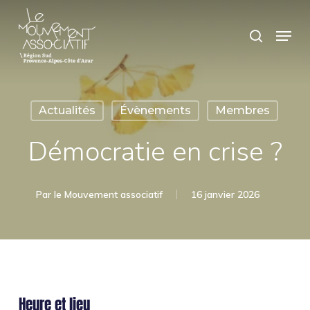
Skip
Panneau de gestion des cookies
Menu
search
to
main
content
Actualités
Évènements
Membres
Démocratie en crise ?
Par
le Mouvement associatif
16 janvier 2026
Heure et lieu