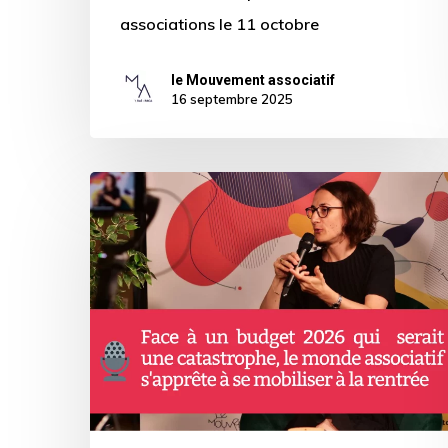
associations le 11 octobre
le Mouvement associatif
16 septembre 2025
Claire
Thoury
invitée
de
la
matinale
de
France
Inter