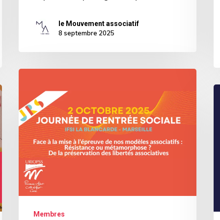
le Mouvement associatif
8 septembre 2025
Journée
de
L
Rentrée
d
Sociale
i
2025
C
de
l’URIOPSS
Membres