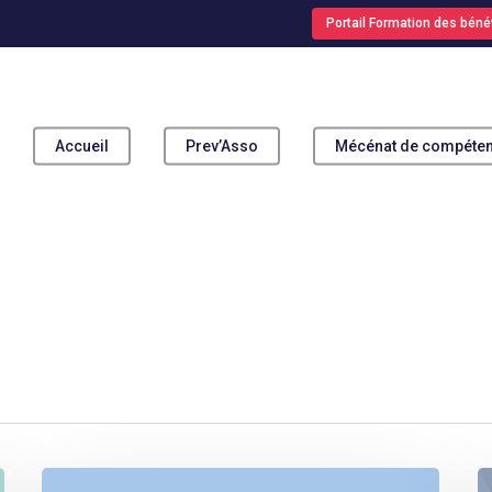
Portail Formation des béné
Accueil
Prev’Asso
Mécénat de compéte
pour fermer
ENQUÊTE
A