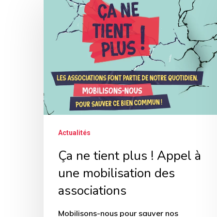
ne
tient
plus
!
Appel
à
une
mobilisation
Actualités
des
associations
Ça ne tient plus ! Appel à
une mobilisation des
associations
Mobilisons-nous pour sauver nos