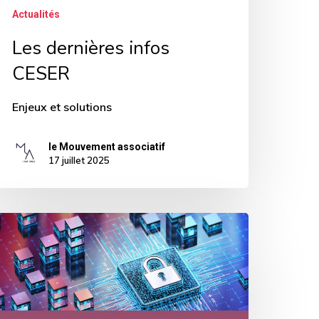
Actualités
Les dernières infos
CESER
Enjeux et solutions
le Mouvement associatif
17 juillet 2025
vis
e
iolation
e
onnées