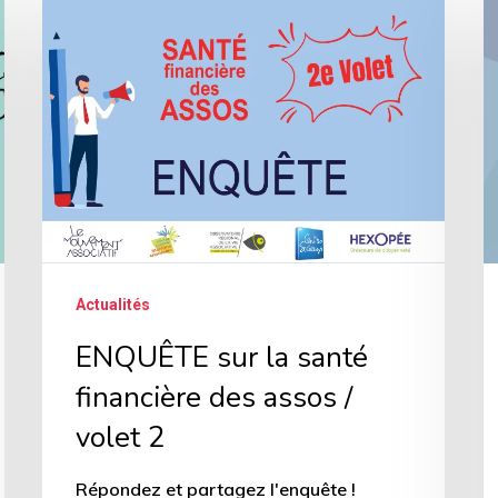
sur
c
la
l’
santé
p
financière
p
des
le
assos
c
/
é
volet
Actualités
2
ENQUÊTE sur la santé
financière des assos /
volet 2
Répondez et partagez l'enquête !