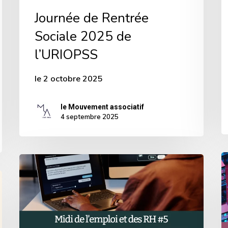
Journée de Rentrée
Sociale 2025 de
l’URIOPSS
le 2 octobre 2025
le Mouvement associatif
4 septembre 2025
A
EN
d
LIGNE
v
|
d
L’Intelligence
d
Artificielle