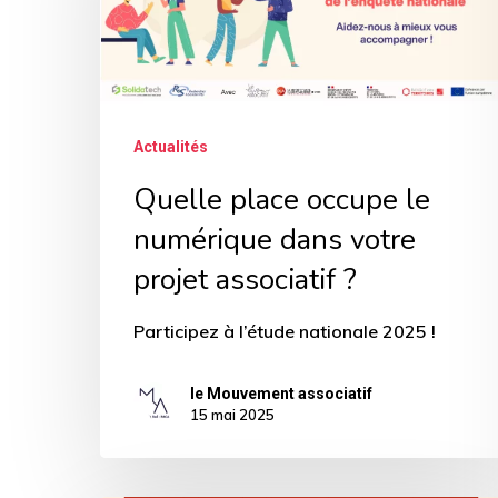
numérique
dans
votre
projet
Actualités
associatif
Quelle place occupe le
?
numérique dans votre
projet associatif ?
Participez à l’étude nationale 2025 !
le Mouvement associatif
15 mai 2025