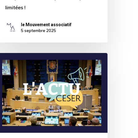
limitées !
le Mouvement associatif
5 septembre 2025
es
ernières
nfos
ESER