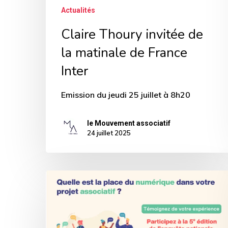
Actualités
Claire Thoury invitée de
la matinale de France
Inter
Emission du jeudi 25 juillet à 8h20
le Mouvement associatif
24 juillet 2025
Quelle
place
occupe
le