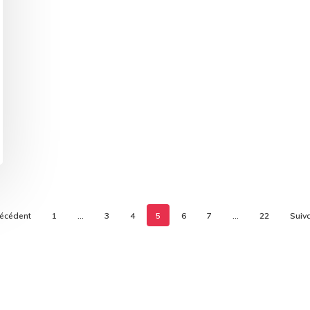
écédent
1
…
3
4
5
6
7
…
22
Suiv