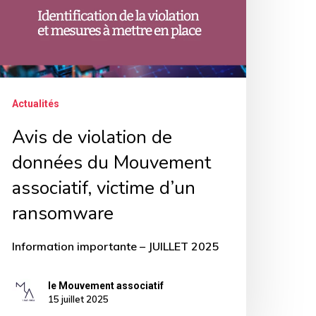
u
ouvement
ssociatif,
ictime
Actualités
’un
ansomware
Avis de violation de
données du Mouvement
associatif, victime d’un
ransomware
Information importante – JUILLET 2025
le Mouvement associatif
15 juillet 2025