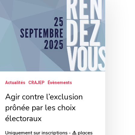
ontre
exclusion
rônée
ar
s
hoix
lectoraux
Actualités
CRAJEP
Évènements
Agir contre l’exclusion
prônée par les choix
électoraux
Uniquement sur inscriptions - ⚠️ places