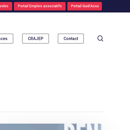
voles
Portail Emplois associatifs
Portail Guid’Asso
search
nces
CRAJEP
Contact
gir