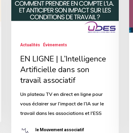
d
dans
M
son
a
travail
v
associatif
Actualités
Évènements
d
r
EN LIGNE | L’Intelligence
Artificielle dans son
travail associatif
Un plateau TV en direct en ligne pour
vous éclairer sur l’impact de l’IA sur le
travail dans les associations et l'ESS
le Mouvement associatif