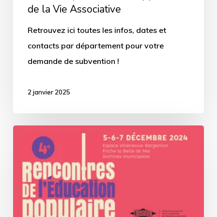
de la Vie Associative
Associative
Retrouvez ici toutes les infos, dates et
contacts par département pour votre
demande de subvention !
2 janvier 2025
4e
édition
des
« Rencontres
de
l’Éducation