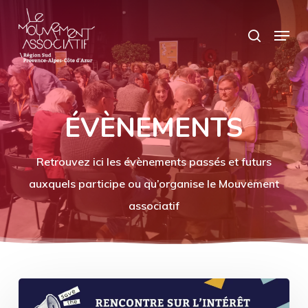
Skip
Panneau de gestion des cookies
Menu
search
to
main
content
ÉVÈNEMENTS
Retrouvez ici les évènements passés et futurs
auxquels participe ou qu’organise le Mouvement
associatif
Invitation