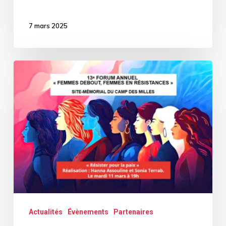
7 mars 2025
Femmes
en
résistances
:
un
forum
pour
la
mémoire
Actualités
Évènements
Partenaires
et