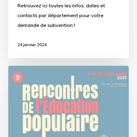
Retrouvez ici toutes les infos, dates et
contacts par département pour votre
demande de subvention !
24 janvier 2024
3èmes
rencontres
de
l’éducation
populaire