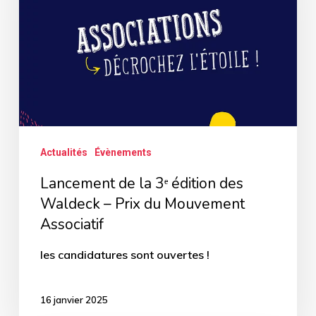
3ᵉ
édition
des
Waldeck
–
Prix
du
Actualités
Évènements
Mouvement
Lancement de la 3ᵉ édition des
Associatif
Waldeck – Prix du Mouvement
Associatif
les candidatures sont ouvertes !
16 janvier 2025