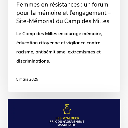
l’engagement
Femmes en résistances : un forum
–
pour la mémoire et l’engagement –
Site-Mémorial du Camp des Milles
Site-
Mémorial
Le Camp des Milles encourage mémoire,
du
éducation citoyenne et vigilance contre
Camp
racisme, antisémitisme, extrémismes et
des
discriminations.
Milles
5 mars 2025
Lancement
de
la