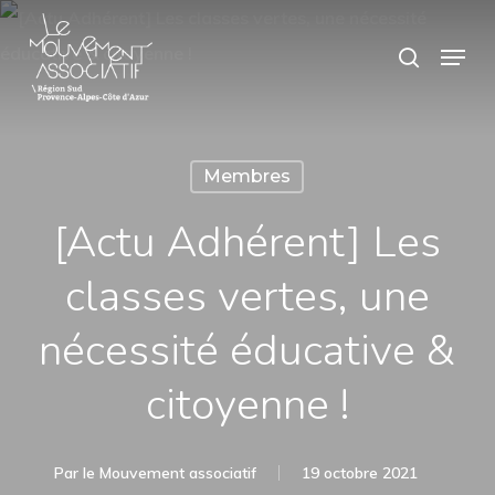
Skip
Panneau de gestion des cookies
Menu
search
to
main
content
Membres
[Actu Adhérent] Les
classes vertes, une
nécessité éducative &
citoyenne !
Par
le Mouvement associatif
19 octobre 2021