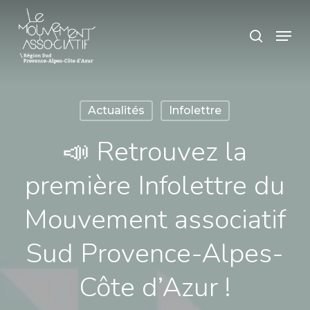
Skip
Panneau de gestion des cookies
Menu
search
to
main
content
Actualités
Infolettre
📣 Retrouvez la
première Infolettre du
Mouvement associatif
Sud Provence-Alpes-
Côte d’Azur !