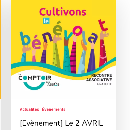
Le
2
AVRIL
–
Cultivons
le
bénévolat,
rencontre
associative
dans
le
Grand
Actualités
Évènements
Briançonnais
[Evènement] Le 2 AVRIL