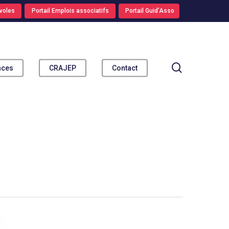
voles
Portail Emplois associatifs
Portail Guid’Asso
search
nces
CRAJEP
Contact