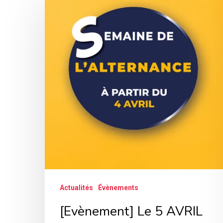
Le
5
AVRIL
–
1ère
semaine
de
l’alternance
en
PACA
!
Actualités
Évènements
[Evènement] Le 5 AVRIL