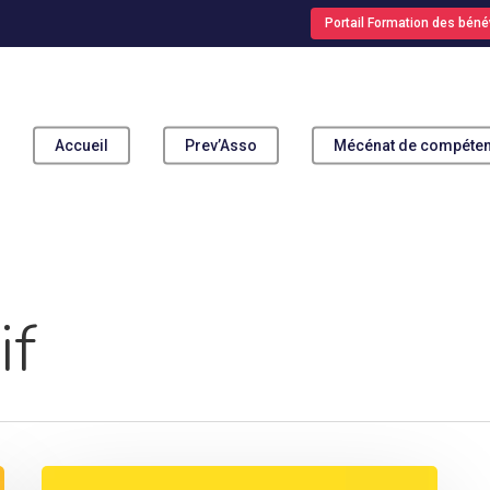
Portail Formation des béné
Accueil
Prev’Asso
Mécénat de compéte
pour fermer
if
[Evènement]