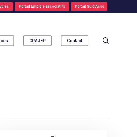
voles
Portail Emplois associatifs
Portail Guid’Asso
search
nces
CRAJEP
Contact
es