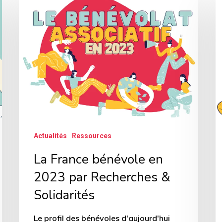
France
a
bénévole
f
en
à
2023
l’
par
Recherches
&
Solidarités
Actualités
Ressources
La France bénévole en
2023 par Recherches &
Solidarités
Le profil des bénévoles d'aujourd'hui