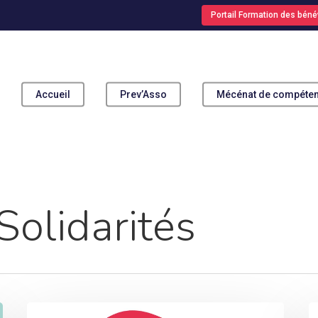
Portail Formation des béné
Accueil
Prev’Asso
Mécénat de compéte
pour fermer
olidarités
La
L