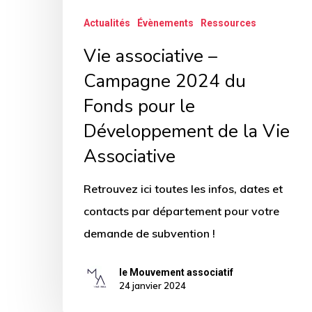
le
Actualités
Évènements
Ressources
Développement
de
Vie associative –
la
Campagne 2024 du
Vie
Fonds pour le
Associative
Développement de la Vie
Associative
Retrouvez ici toutes les infos, dates et
contacts par département pour votre
demande de subvention !
le Mouvement associatif
24 janvier 2024