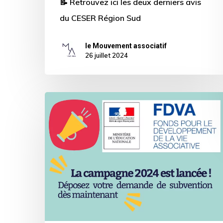
📝 Retrouvez ici les deux derniers avis
du CESER Région Sud
le Mouvement associatif
26 juillet 2024
Vie
associative
–
Campagne
2024
du
Fonds
pour