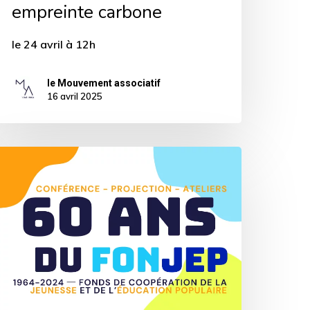
empreinte carbone
otre
mpreinte
le 24 avril à 12h
arbone
le Mouvement associatif
16 avril 2025
es
0ans
u
ONJEP
n
égion