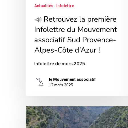
Actualités
Infolettre
Provence-
Alpes-
📣 Retrouvez la première
Côte
Infolettre du Mouvement
d’Azur
associatif Sud Provence-
!
Alpes-Côte d’Azur !
Infolettre de mars 2025
le Mouvement associatif
12 mars 2025
Les
dernières