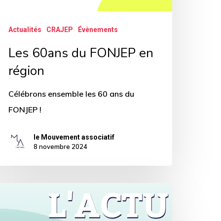
Actualités
CRAJEP
Évènements
Les 60ans du FONJEP en
région
Célébrons ensemble les 60 ans du
FONJEP !
le Mouvement associatif
8 novembre 2024
romulgation
e