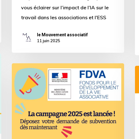
vous éclairer sur l’impact de l’IA sur le
v
travail dans les associations et l'ESS
e
c
le Mouvement associatif
11 juin 2025
Vie
L
associative
6
–
d
Campagne
F
2025
e
du
r
Fonds
pour