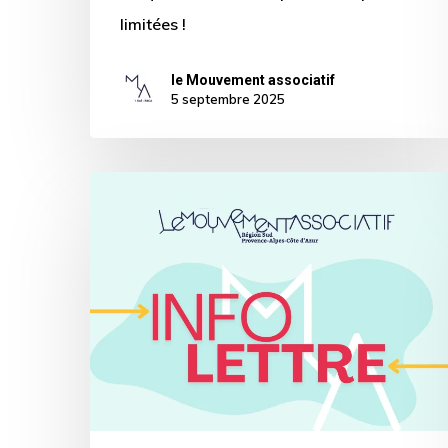
limitées !
le Mouvement associatif
5 septembre 2025
📣
Retrouvez
la
première
Infolettre
du
Mouvement
associatif
Sud