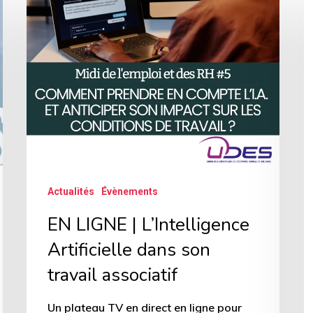
LIGNE
:
|
F
L’Intelligence
v
Artificielle
à
dans
la
son
t
travail
é
associatif
d
Actualités
Évènements
m
a
EN LIGNE | L’Intelligence
e
Artificielle dans son
a
travail associatif
à
Un plateau TV en direct en ligne pour
m