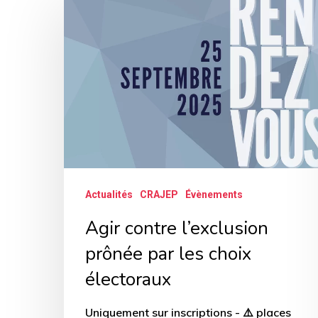
contre
l’exclusion
prônée
par
les
choix
électoraux
Actualités
CRAJEP
Évènements
Agir contre l’exclusion
prônée par les choix
électoraux
Uniquement sur inscriptions - ⚠️ places