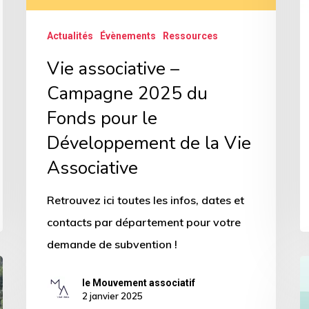
le
Actualités
Évènements
Ressources
Développement
de
Vie associative –
la
Campagne 2025 du
Vie
Fonds pour le
Associative
Développement de la Vie
Associative
Retrouvez ici toutes les infos, dates et
contacts par département pour votre
demande de subvention !
P
le Mouvement associatif
d
2 janvier 2025