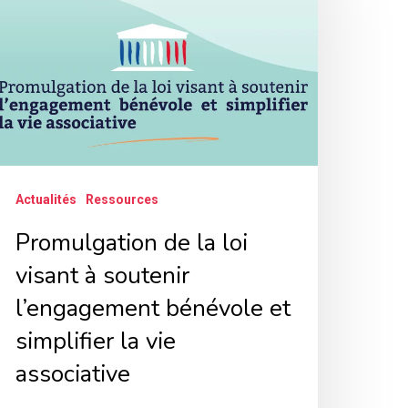
i
isant
outenir
’engagement
énévole
Actualités
Ressources
t
mplifier
Promulgation de la loi
visant à soutenir
ie
l’engagement bénévole et
ssociative
simplifier la vie
associative