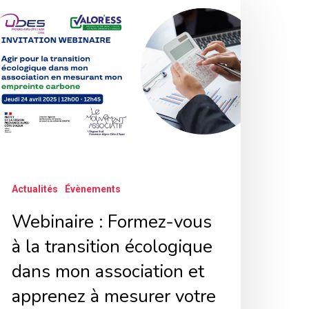
ormez-
ous
ransition
cologique
ans
Actualités
Évènements
on
ssociation
Webinaire : Formez-vous
t
à la transition écologique
pprenez
dans mon association et
apprenez à mesurer votre
esurer