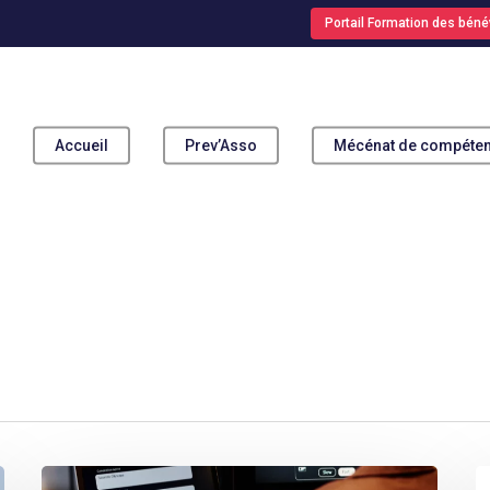
Portail Formation des béné
Accueil
Prev’Asso
Mécénat de compéte
pour fermer
EN
W