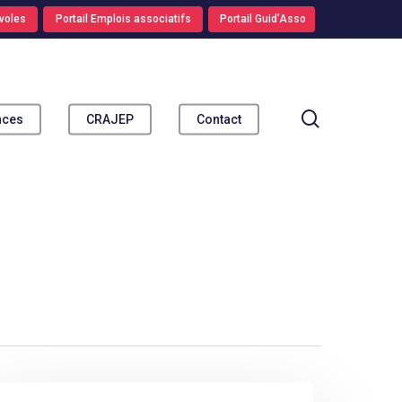
voles
Portail Emplois associatifs
Portail Guid’Asso
search
nces
CRAJEP
Contact
ebinaire