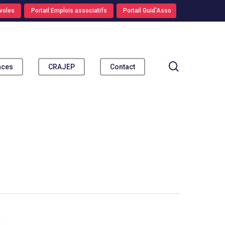
voles
Portail Emplois associatifs
Portail Guid’Asso
search
nces
CRAJEP
Contact