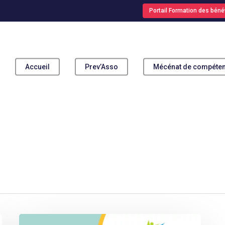
Portail Formation des béné
Accueil
Prev’Asso
Mécénat de compéte
pour fermer
[Appel