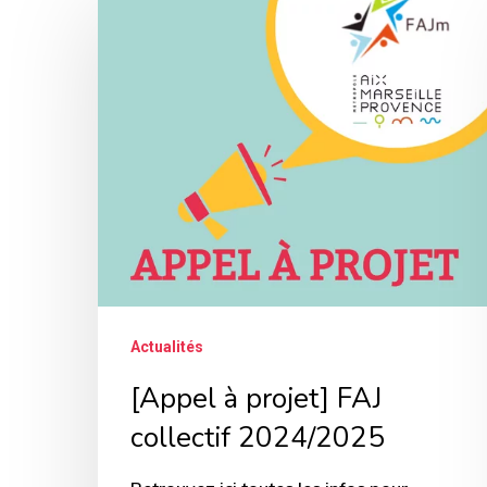
à
projet]
FAJ
collectif
2024/2025
Actualités
[Appel à projet] FAJ
collectif 2024/2025