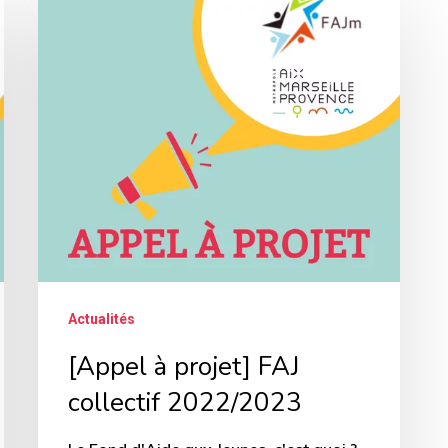
à
projet]
FAJ
collectif
2022/2023
Actualités
[Appel à projet] FAJ
collectif 2022/2023