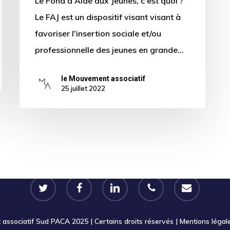
Le Fond d'Aide aux Jeunes, c'est quoi ?
Le FAJ est un dispositif visant visant à
favoriser l'insertion sociale et/ou
professionnelle des jeunes en grande…
le Mouvement associatif
25 juillet 2022
twitter
facebook
linkedin
phone
email
ssociatif Sud PACA 2025 | Certains droits réservés |
Mentions légal