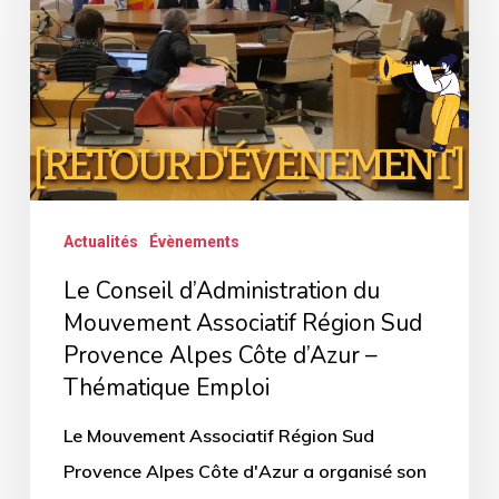
du
Mouvement
Associatif
Région
Sud
Provence
Alpes
Actualités
Évènements
Côte
Le Conseil d’Administration du
d’Azur
Mouvement Associatif Région Sud
–
Provence Alpes Côte d’Azur –
Thématique
Thématique Emploi
Emploi
Le Mouvement Associatif Région Sud
Provence Alpes Côte d'Azur a organisé son