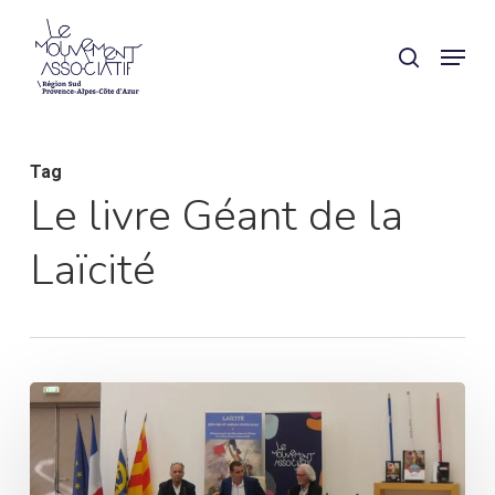
Skip
Panneau de gestion des cookies
Menu
search
to
main
content
Tag
Le livre Géant de la
Laïcité
Le
Conseil
d’Administration