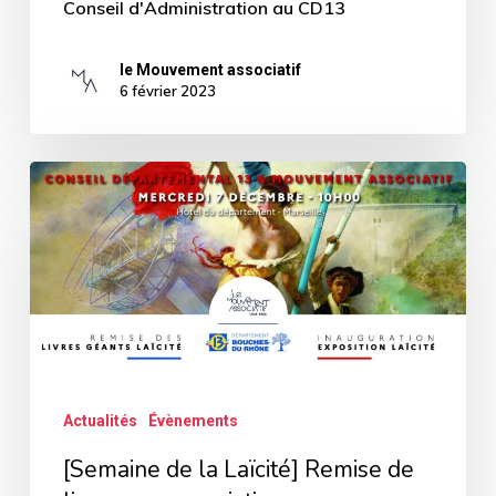
Conseil d'Administration au CD13
le Mouvement associatif
6 février 2023
[Semaine
de
la
Laïcité]
Remise
de
livres
Actualités
Évènements
aux
associations
[Semaine de la Laïcité] Remise de