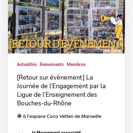
La
Journée
de
l’Engagement
par
la
Ligue
Actualités
Évènements
Membres
de
[Retour sur évènement] La
l’Enseignement
Journée de l’Engagement par la
des
Ligue de l’Enseignement des
Bouches-
Bouches-du-Rhône
du-
🌞 à l'espace Coco Velten de Marseille
Rhône
le Mouvement associatif