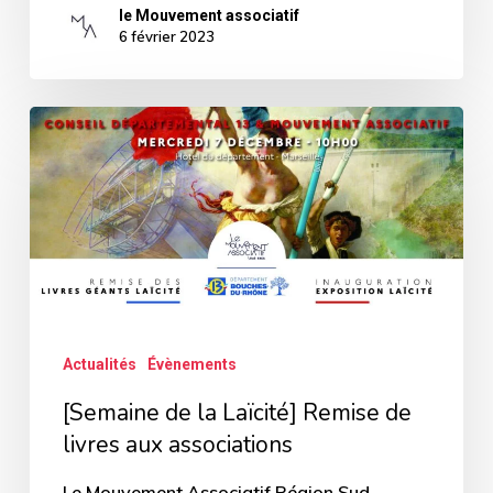
le Mouvement associatif
6 février 2023
[Semaine
de
la
Laïcité]
Remise
de
livres
Actualités
Évènements
aux
associations
[Semaine de la Laïcité] Remise de
livres aux associations
Le Mouvement Associatif Région Sud