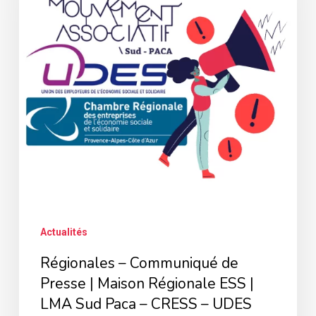
de
Presse
|
Maison
Régionale
ESS
|
LMA
Sud
Paca
–
Actualités
CRESS
Régionales – Communiqué de
–
Presse | Maison Régionale ESS |
UDES
LMA Sud Paca – CRESS – UDES