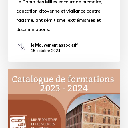
Le Camp des Milles encourage mémoire,
éducation citoyenne et vigilance contre
racisme, antisémitisme, extrémismes et
discriminations.
le Mouvement associatif
15 octobre 2024
Découvrez
les
formations
proposées
par
notre
partenaire