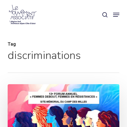
Skip
Panneau de gestion des cookies
Menu
search
to
main
content
Tag
discriminations
Femmes
en
résistances
:
un