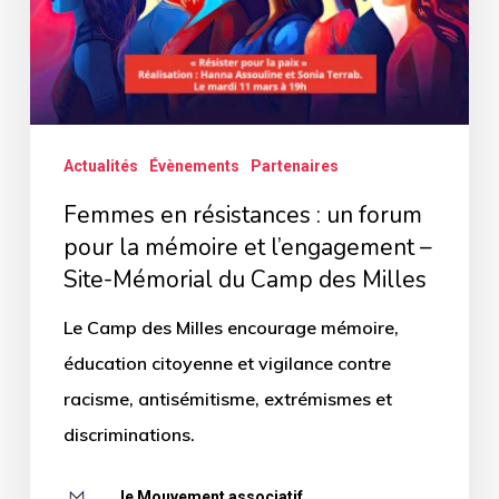
forum
pour
la
mémoire
Actualités
Évènements
Partenaires
et
l’engagement
Femmes en résistances : un forum
–
pour la mémoire et l’engagement –
Site-Mémorial du Camp des Milles
Site-
Mémorial
Le Camp des Milles encourage mémoire,
du
éducation citoyenne et vigilance contre
Camp
racisme, antisémitisme, extrémismes et
des
discriminations.
Milles
le Mouvement associatif