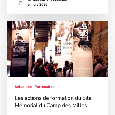
5 mars 2025
Les
actions
de
formation
du
Site
Mémorial
du
Actualités
Partenaires
Camp
Les actions de formation du Site
des
Mémorial du Camp des Milles
Milles