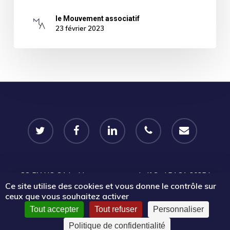
le Mouvement associatif
23 février 2023
twitter
facebook
linkedin
phone
email
CC-BY-NC-SA
Le Mouvement associatif Sud PACA 2025 |
Ce site utilise des cookies et vous donne le contrôle sur
Certains droits réservés |
Mentions légales
|
Politique de
ceux que vous souhaitez activer
confidentialité
Tout accepter
Tout refuser
Personnaliser
Politique de confidentialité