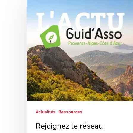
le
réseau
Guid’Asso
en
Provence-
Alpes-
Côte
d’Azur
Actualités
Ressources
Rejoignez le réseau