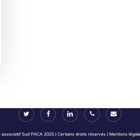
twitter
facebook
linkedin
phone
email
ssociatif Sud PACA 2025 | Certains droits réservés |
Mentions légal