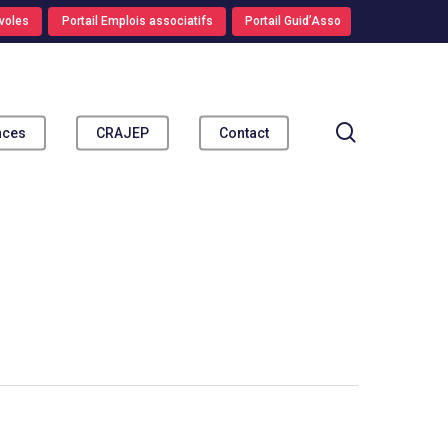
voles
Portail Emplois associatifs
Portail Guid’Asso
search
nces
CRAJEP
Contact