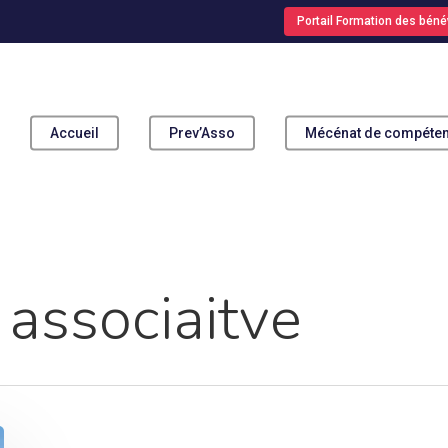
Portail Formation des béné
Accueil
Prev’Asso
Mécénat de compéte
pour fermer
 associaitve