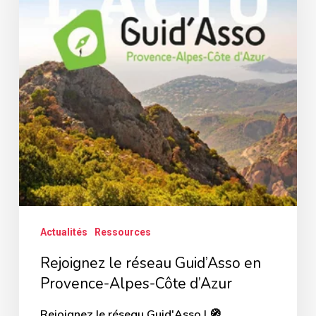
Guid’Asso
en
Provence-
Alpes-
Côte
d’Azur
Actualités
Ressources
Rejoignez le réseau Guid’Asso en
Provence-Alpes-Côte d’Azur
Rejoignez le réseau Guid'Asso ! 🧭