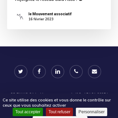
le Mouvement associatif
16 février 2023
twitter
facebook
linkedin
phone
email
CC-BY-NC-SA
Le Mouvement associatif Sud PACA 2025 |
Ce site utilise des cookies et vous donne le contrôle sur
Certains droits réservés |
Mentions légales
|
Politique de
ceux que vous souhaitez activer
confidentialité
Tout accepter
Tout refuser
Personnaliser