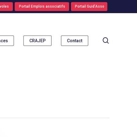
voles
Portail Emplois associatifs
Portail Guid’Asso
search
nces
CRAJEP
Contact