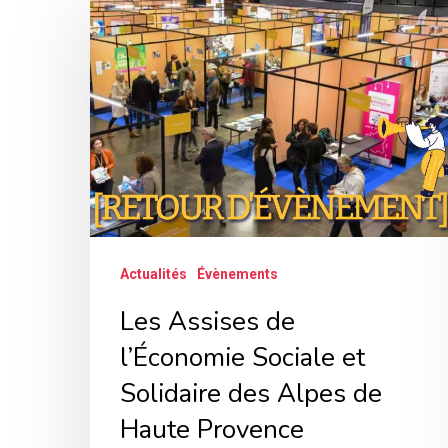
Assises
de
l’Économie
Sociale
et
Solidaire
des
Alpes
Actualités
Évènements
de
Haute
Les Assises de
Provence
l’Économie Sociale et
Solidaire des Alpes de
Haute Provence