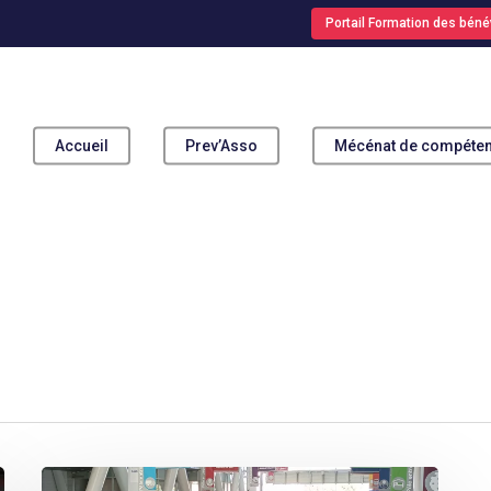
Portail Formation des béné
Accueil
Prev’Asso
Mécénat de compéte
pour fermer
La