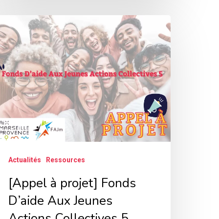
Appel
rojet]
onds
’aide
ux
eunes
ctions
ollectives
Actualités
Ressources
[Appel à projet] Fonds
D’aide Aux Jeunes
Actions Collectives 5