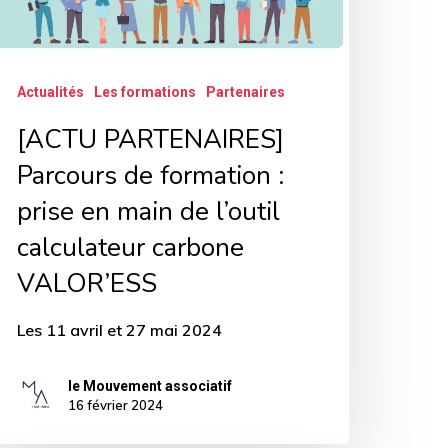
rise
n
ain
Actualités
Les formations
Partenaires
e
outil
[ACTU PARTENAIRES]
alculateur
Parcours de formation :
arbone
prise en main de l’outil
ALOR’ESS
calculateur carbone
VALOR’ESS
Les 11 avril et 27 mai 2024
le Mouvement associatif
16 février 2024