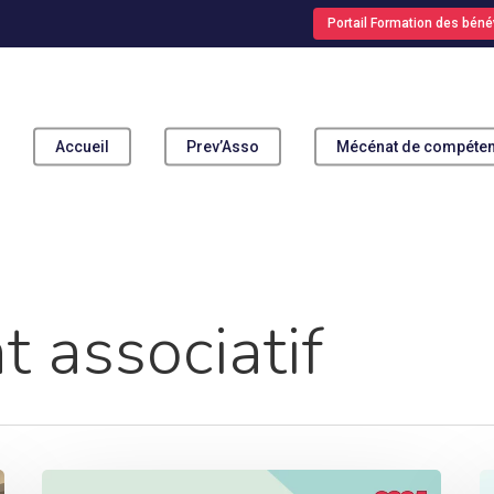
Portail Formation des béné
Accueil
Prev’Asso
Mécénat de compéte
pour fermer
 associatif
Enquêtes
P