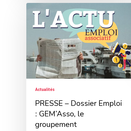
PRESSE
–
Dossier
Emploi
:
GEM’Asso,
le
groupement
d’employeurs
Actualités
qui
répond
PRESSE – Dossier Emploi
aux
: GEM’Asso, le
difficultés
groupement
de