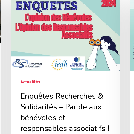
Recherches
d
&
la
Solidarités
lo
–
v
Parole
à
aux
s
bénévoles
l
et
b
Actualités
responsables
e
associatifs
si
Enquêtes Recherches &
!
la
Solidarités – Parole aux
v
bénévoles et
a
responsables associatifs !