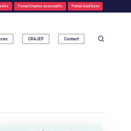
voles
Portail Emplois associatifs
Portail Guid’Asso
search
nces
CRAJEP
Contact
romulgation