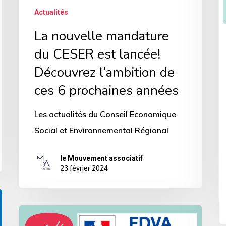
p
Actualités
de
e
ces
La nouvelle mandature
m
6
d
du CESER est lancée!
prochaines
l’
Découvrez l’ambition de
années
c
ces 6 prochaines années
c
Les actualités du Conseil Economique
V
Social et Environnemental Régional
le Mouvement associatif
23 février 2024
Vie