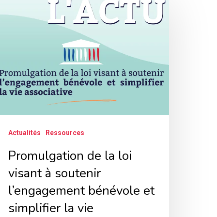
e
i
isant
outenir
’engagement
énévole
Actualités
Ressources
t
mplifier
Promulgation de la loi
visant à soutenir
ie
l’engagement bénévole et
ssociative
simplifier la vie