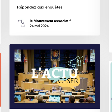
Répondez aux enquêtes !
le Mouvement associatif
24 mai 2024
La
nouvelle
mandature
[
du
P
CESER
P
est
d
lancée!
f
Découvrez
:
l’ambition