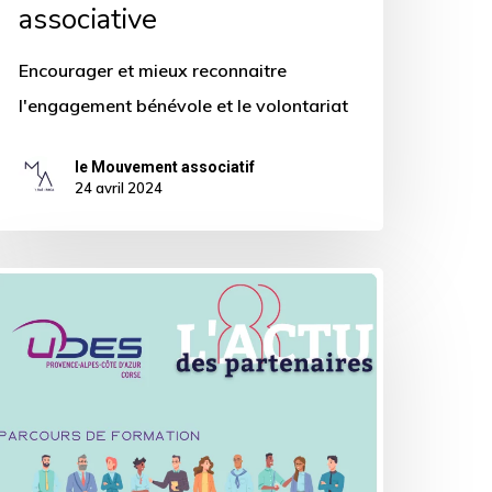
associative
Encourager et mieux reconnaitre
l'engagement bénévole et le volontariat
le Mouvement associatif
24 avril 2024
ACTU
ARTENAIRES]
arcours
e
ormation