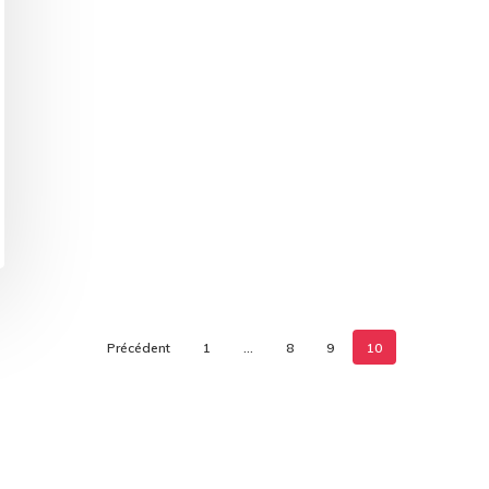
Précédent
1
…
8
9
10