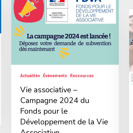
associative
–
[
Campagne
à
2024
p
du
F
Fonds
D
pour
A
le
J
Actualités
Évènements
Ressources
Développement
A
de
Vie associative –
C
la
Campagne 2024 du
5
Vie
Fonds pour le
Associative
Développement de la Vie
Associative