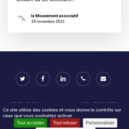
le Mouvement associatif
19 novembre 2021
twitter
facebook
linkedin
phone
email
CC-BY-NC-SA
Le Mouvement associatif Sud PACA 2025 |
Ce site utilise des cookies et vous donne le contrôle sur
Certains droits réservés |
Mentions légales
|
Politique de
ceux que vous souhaitez activer
confidentialité
Tout accepter
Tout refuser
Personnaliser