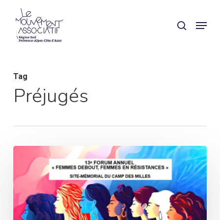
Skip
Panneau de gestion des cookies
Menu
search
to
main
content
Tag
Préjugés
Femmes
en
résistances
:
un