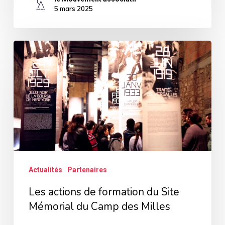
5 mars 2025
Les
actions
de
formation
du
Site
Mémorial
du
Actualités
Partenaires
Camp
Les actions de formation du Site
des
Mémorial du Camp des Milles
Milles