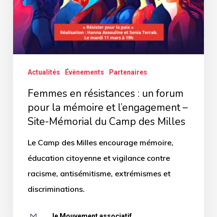
forum
pour
la
mémoire
Actualités
Évènements
Partenaires
et
l’engagement
Femmes en résistances : un forum
–
pour la mémoire et l’engagement –
Site-Mémorial du Camp des Milles
Site-
Mémorial
Le Camp des Milles encourage mémoire,
du
éducation citoyenne et vigilance contre
Camp
racisme, antisémitisme, extrémismes et
des
discriminations.
Milles
le Mouvement associatif