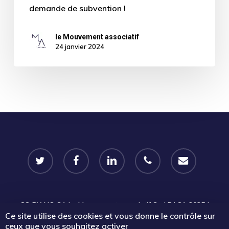
demande de subvention !
le Mouvement associatif
24 janvier 2024
twitter
facebook
linkedin
phone
email
CC-BY-NC-SA
Le Mouvement associatif Sud PACA 2025 |
Ce site utilise des cookies et vous donne le contrôle sur
Certains droits réservés |
Mentions légales
|
Politique de
ceux que vous souhaitez activer
confidentialité