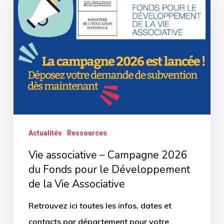
–
Campagne
2026
du
Fonds
pour
le
Développement
Actualités
Ressources
de
Vie associative – Campagne 2026
la
du Fonds pour le Développement
Vie
de la Vie Associative
Associative
Retrouvez ici toutes les infos, dates et
contacts par département pour votre