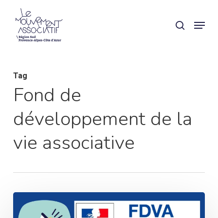
Skip
Panneau de gestion des cookies
Menu
search
to
main
content
Tag
Fond de
développement de la
vie associative
Vie
associative