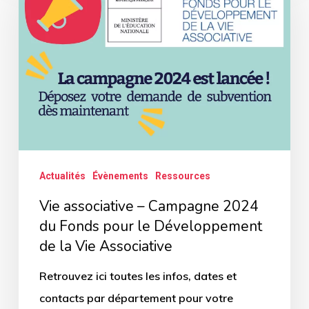
–
Campagne
2024
du
Fonds
pour
le
Développement
Actualités
Évènements
Ressources
de
Vie associative – Campagne 2024
la
du Fonds pour le Développement
Vie
de la Vie Associative
Associative
Retrouvez ici toutes les infos, dates et
contacts par département pour votre