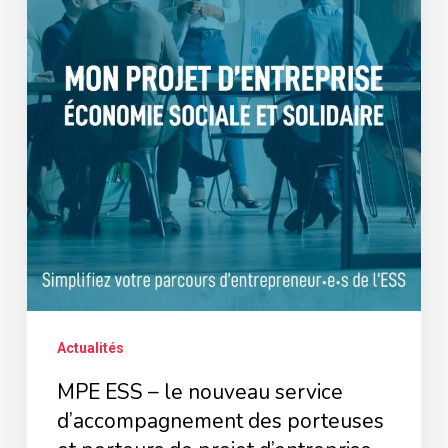
service
d’accompagnement
des
porteuses
et
porteurs
de
projet
d’entreprise
Actualités
MPE ESS – le nouveau service
d’accompagnement des porteuses