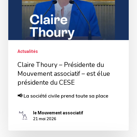
Mouvement
associatif
–
est
élue
Actualités
présidente
Claire Thoury – Présidente du
du
Mouvement associatif – est élue
CESE
présidente du CESE
📢 La société civile prend toute sa place
le Mouvement associatif
21 mai 2026