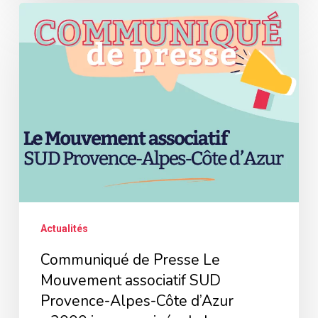
Communiqué
de
Presse
Le
Mouvement
associatif
SUD
Provence-
Alpes-
Côte
Actualités
d’Azur
Communiqué de Presse Le
« 2000
Mouvement associatif SUD
jeunes
Provence-Alpes-Côte d’Azur
privés