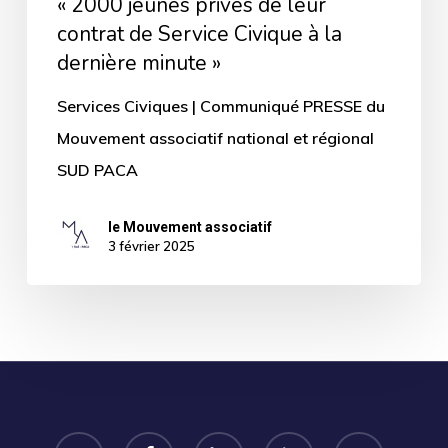
« 2000 jeunes privés de leur
de
contrat de Service Civique à la
leur
dernière minute »
contrat
Services Civiques | Communiqué PRESSE du
de
Mouvement associatif national et régional
Service
SUD PACA
Civique
à
le Mouvement associatif
la
3 février 2025
dernière
minute »
twitter
facebook
linkedin
phone
email