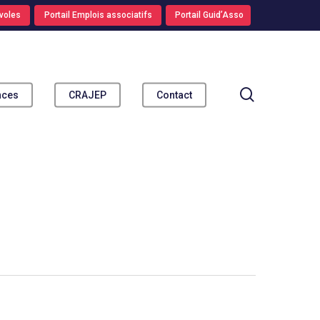
voles
Portail Emplois associatifs
Portail Guid’Asso
search
nces
CRAJEP
Contact