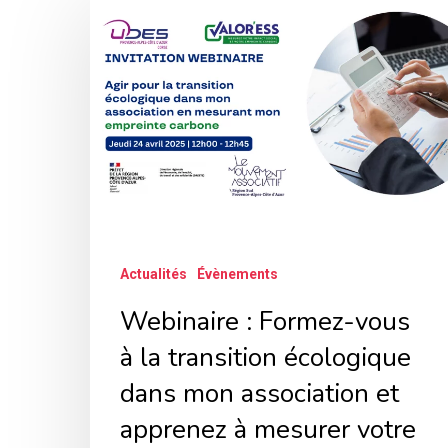
:
Formez-
vous
à
la
transition
écologique
dans
Actualités
Évènements
mon
association
Webinaire : Formez-vous
et
à la transition écologique
apprenez
dans mon association et
à
apprenez à mesurer votre
mesurer