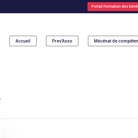
Portail Formation des béné
Accueil
Prev’Asso
Mécénat de compéte
pour fermer
e