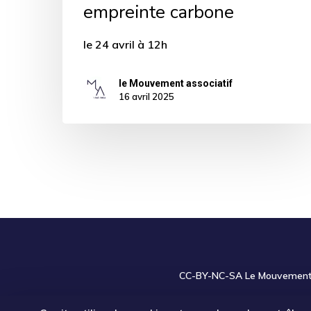
empreinte carbone
votre
empreinte
le 24 avril à 12h
carbone
le Mouvement associatif
16 avril 2025
CC-BY-NC-SA
Le Mouvement a