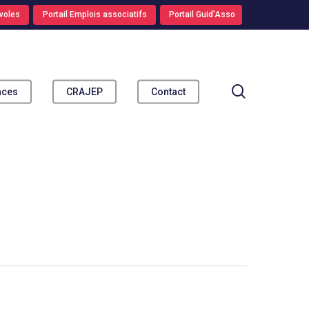
voles
Portail Emplois associatifs
Portail Guid’Asso
search
nces
CRAJEP
Contact