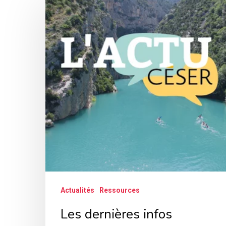
dernières
infos
CESER
Actualités
Ressources
Les dernières infos