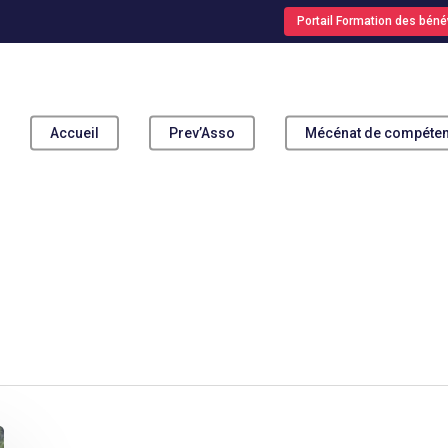
Portail Formation des béné
Accueil
Prev’Asso
Mécénat de compéte
pour fermer