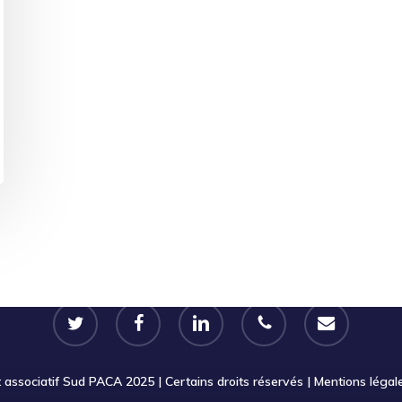
twitter
facebook
linkedin
phone
email
ssociatif Sud PACA 2025 | Certains droits réservés |
Mentions légal